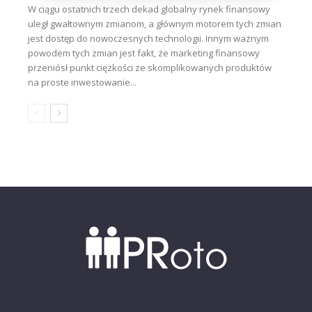
W ciągu ostatnich trzech dekad globalny rynek finansowy
uległ gwałtownym zmianom, a głównym motorem tych zmian
jest dostęp do nowoczesnych technologii. Innym ważnym
powodem tych zmian jest fakt, że marketing finansowy
przeniósł punkt ciężkości ze skomplikowanych produktów
na proste inwestowanie...