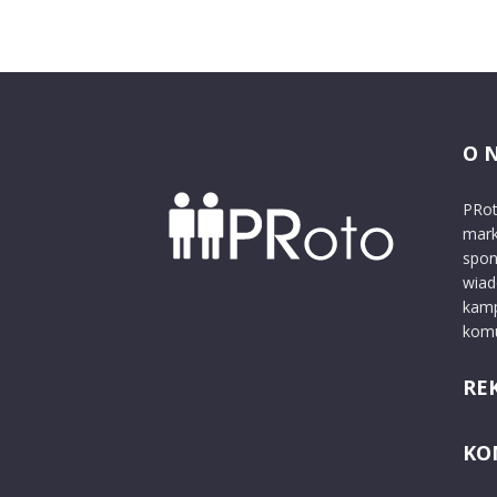
O 
PRot
mark
spon
wiad
kamp
komu
RE
KO