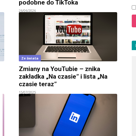
podobne do TikToka
26/06/2026
Ze świata
Zmiany na YouTubie – znika
zakładka „Na czasie” i lista „Na
czasie teraz”
15/07/2025