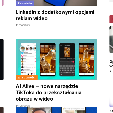
Ze świata
LinkedIn z dodatkowymi opcjami
reklam wideo
11/06/2025
L
O
w
si
Wiadomości
AI Alive – nowe narzędzie
TikToka do przekształcania
obrazu w wideo
14/05/2025
K