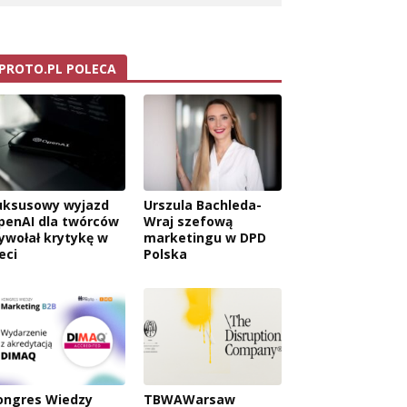
PROTO.PL POLECA
uksusowy wyjazd
Urszula Bachleda-
penAI dla twórców
Wraj szefową
ywołał krytykę w
marketingu w DPD
eci
Polska
ongres Wiedzy
TBWAWarsaw