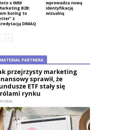
Roto x IMM
wprowadza nową
Marketing B2B:
identyfikację
rom boring to
wizualną
etter” z
kredytacją DIMAQ
MATERIAŁ PARTNERA
ak przejrzysty marketing
inansowy sprawił, że
undusze ETF stały się
rólami rynku
/07/2026