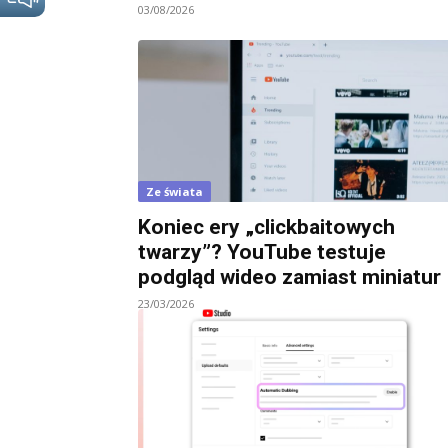
03/08/2026
Ze świata
Koniec ery „clickbaitowych
twarzy”? YouTube testuje
podgląd wideo zamiast miniatur
23/03/2026