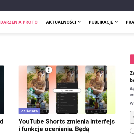
DARZENIA PROTO
AKTUALNOŚCI
PUBLIKACJE
PR
Z
b
Bą
at
Wy
Ze świata
ad
YouTube Shorts zmienia interfejs
i funkcje oceniania. Będą