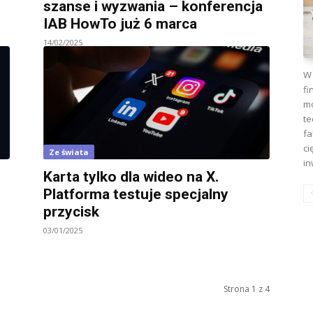
szanse i wyzwania – konferencja
IAB HowTo już 6 marca
14/02/2025
W 
fi
mo
te
fa
ci
Ze świata
in
Karta tylko dla wideo na X.
Platforma testuje specjalny
przycisk
03/01/2025
Strona 1 z 4