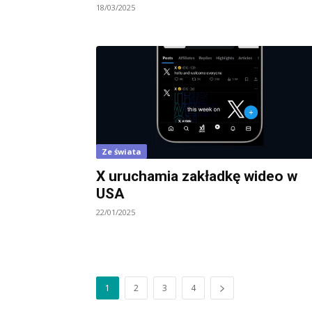
18/03/2025
Ze świata
X uruchamia zakładkę wideo w
USA
22/01/2025
1
2
3
4