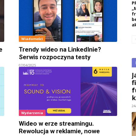
P
„
f
b
a
Wiadomości
e
Trendy wideo na LinkedInie?
Serwis rozpoczyna testy
07/04/2025
J
f
f
k
24
Wydarzenia
Wideo w erze streamingu.
Rewolucja w reklamie, nowe