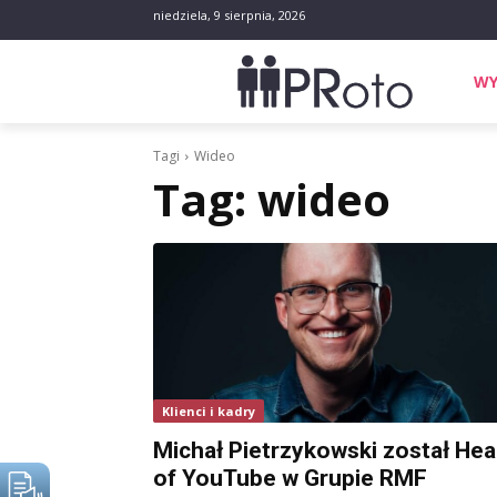
niedziela, 9 sierpnia, 2026
WY
Tagi
Wideo
Tag:
wideo
Klienci i kadry
Michał Pietrzykowski został He
of YouTube w Grupie RMF