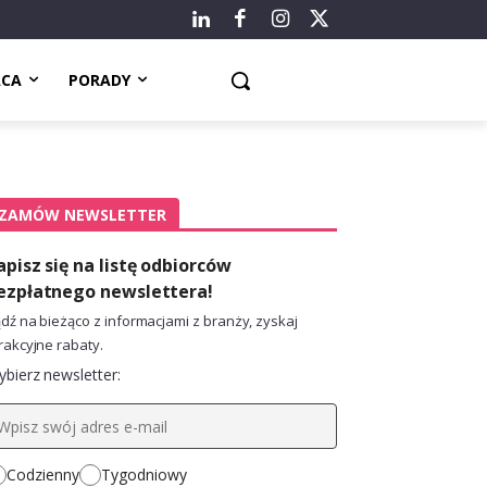
ACA
PORADY
ZAMÓW NEWSLETTER
apisz się na listę odbiorców
ezpłatnego newslettera!
dź na bieżąco z informacjami z branży, zyskaj
rakcyjne rabaty.
bierz newsletter:
Codzienny
Tygodniowy