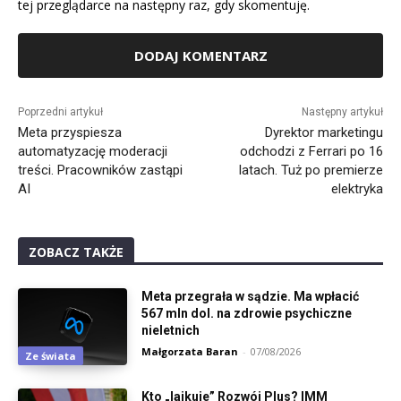
tej przeglądarce na następny raz, gdy skomentuję.
Alternative:
Poprzedni artykuł
Następny artykuł
Meta przyspiesza
Dyrektor marketingu
automatyzację moderacji
odchodzi z Ferrari po 16
treści. Pracowników zastąpi
latach. Tuż po premierze
AI
elektryka
ZOBACZ TAKŻE
Meta przegrała w sądzie. Ma wpłacić
567 mln dol. na zdrowie psychiczne
nieletnich
Małgorzata Baran
-
07/08/2026
Ze świata
Kto „lajkuje” Rozwój Plus? IMM