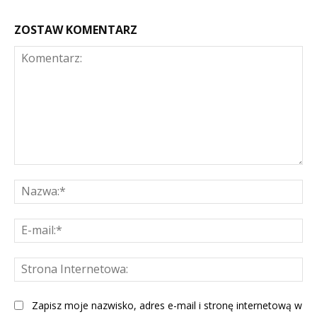
ZOSTAW KOMENTARZ
Komentarz:
Na
E-
mai
St
Int
Zapisz moje nazwisko, adres e-mail i stronę internetową w