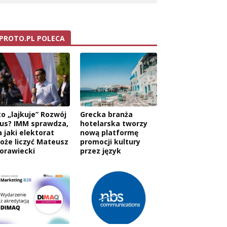
PROTO.PL POLECA
to „lajkuje” Rozwój
Grecka branża
lus? IMM sprawdza,
hotelarska tworzy
a jaki elektorat
nową platformę
oże liczyć Mateusz
promocji kultury
orawiecki
przez język