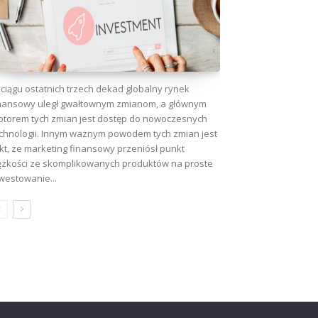
ciągu ostatnich trzech dekad globalny rynek
nansowy uległ gwałtownym zmianom, a głównym
torem tych zmian jest dostęp do nowoczesnych
chnologii. Innym ważnym powodem tych zmian jest
kt, że marketing finansowy przeniósł punkt
ężkości ze skomplikowanych produktów na proste
westowanie...