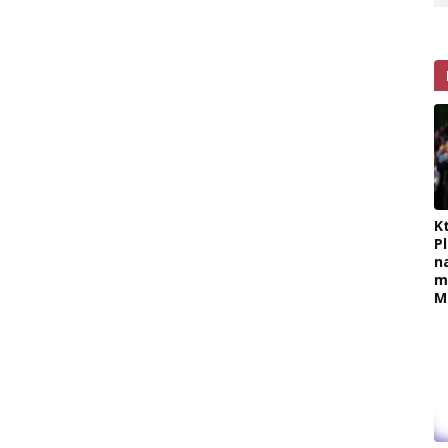
K
P
n
m
M