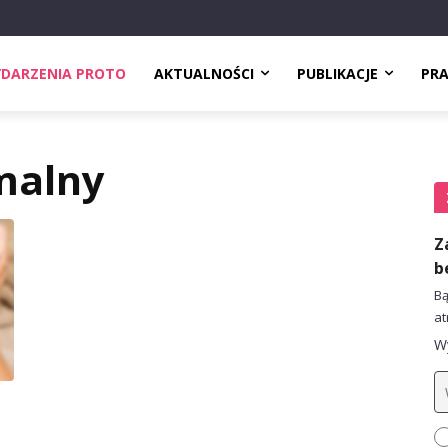
DARZENIA PROTO
AKTUALNOŚCI
PUBLIKACJE
PR
malny
Z
b
Bą
at
Wy