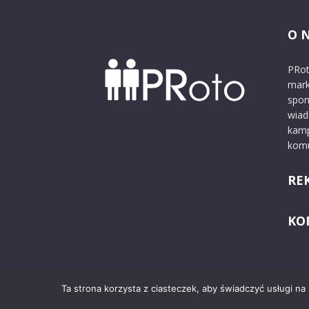
O 
PRot
mark
spon
wiad
kamp
komu
RE
KO
Ta strona korzysta z ciasteczek, aby świadczyć usługi na
© 2024 PRoto.pl