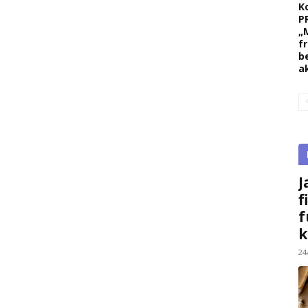
K
P
„
f
b
a
J
f
f
k
24