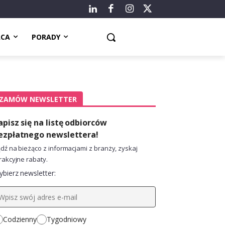
ACA
PORADY
ZAMÓW NEWSLETTER
apisz się na listę odbiorców
ezpłatnego newslettera!
dź na bieżąco z informacjami z branży, zyskaj
rakcyjne rabaty.
bierz newsletter:
Codzienny
Tygodniowy