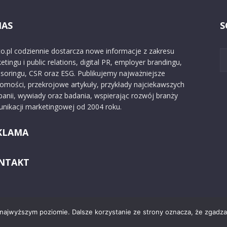
NAS
S
o.pl codziennie dostarcza nowe informacje z zakresu
etingu i public relations, digital PR, employer brandingu,
soringu, CSR oraz ESG. Publikujemy najważniejsze
omości, przekrojowe artykuły, przykłady najciekawszych
anii, wywiady oraz badania, wspierając rozwój branży
nikacji marketingowej od 2004 roku.
KLAMA
NTAKT
 najwyższym poziomie. Dalsze korzystanie ze strony oznacza, że zgadzas
Kontakt
O nas
Reklama
Zast