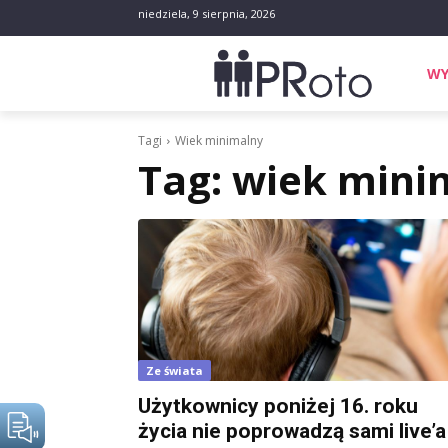
niedziela, 9 sierpnia, 2026
WY
Tagi
Wiek minimalny
Tag:
wiek mini
Ze świata
Użytkownicy poniżej 16. roku
życia nie poprowadzą sami live’a