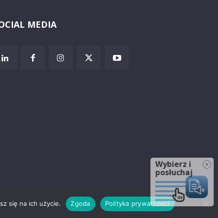
OCIAL MEDIA
Wybierz i
posłuchaj
z się na ich użycie.
Zgoda
Polityka prywatności
rzeżenia prawne