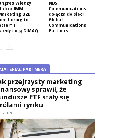
ongres Wiedzy
NBS
Roto x IMM
Communications
Marketing B2B:
dołącza do sieci
rom boring to
Global
etter” z
Communications
kredytacją DIMAQ
Partners
MATERIAŁ PARTNERA
ak przejrzysty marketing
inansowy sprawił, że
undusze ETF stały się
rólami rynku
/07/2026