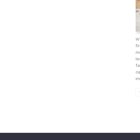
W 
fi
mo
te
fa
ci
in