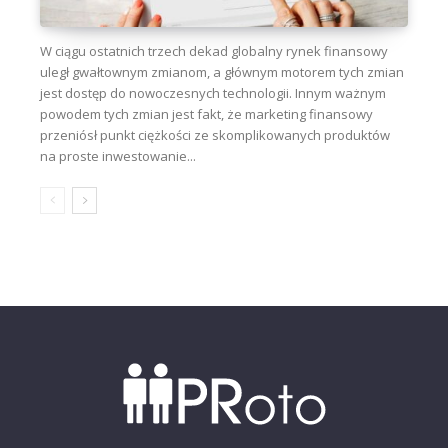
W ciągu ostatnich trzech dekad globalny rynek finansowy
uległ gwałtownym zmianom, a głównym motorem tych zmian
jest dostęp do nowoczesnych technologii. Innym ważnym
powodem tych zmian jest fakt, że marketing finansowy
przeniósł punkt ciężkości ze skomplikowanych produktów
na proste inwestowanie...