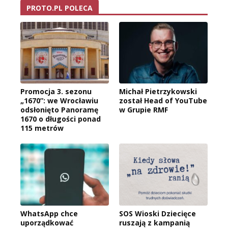
PROTO.PL POLECA
Promocja 3. sezonu
Michał Pietrzykowski
„1670”: we Wrocławiu
został Head of YouTube
odsłonięto Panoramę
w Grupie RMF
1670 o długości ponad
115 metrów
WhatsApp chce
SOS Wioski Dziecięce
uporządkować
ruszają z kampanią