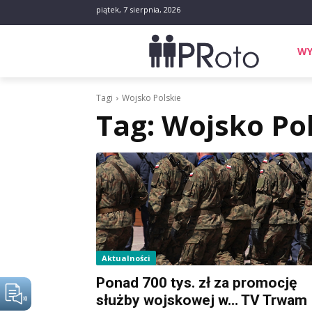
piątek, 7 sierpnia, 2026
WY
Tagi
Wojsko Polskie
Tag:
Wojsko Pol
Aktualności
Ponad 700 tys. zł za promocję
służby wojskowej w… TV Trwam