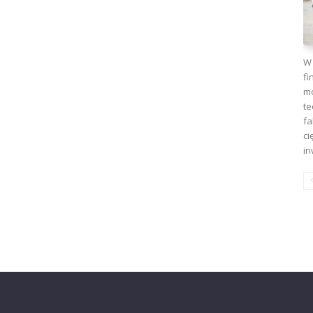
W 
fi
mo
te
fa
ci
in