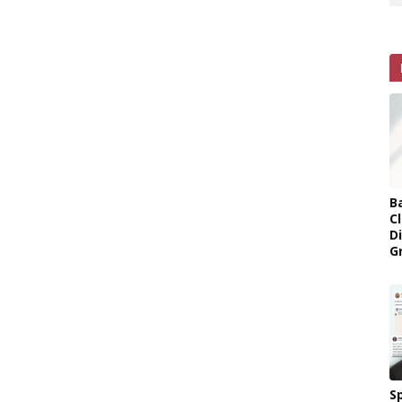
B
Cl
D
G
Sp