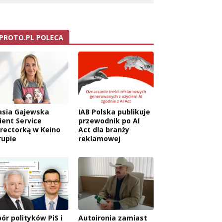
PROTO.PL POLECA
asia Gajewska
IAB Polska publikuje
ient Service
przewodnik po AI
irectorką w Keino
Act dla branży
rupie
reklamowej
ór polityków PiS i
Autoironia zamiast