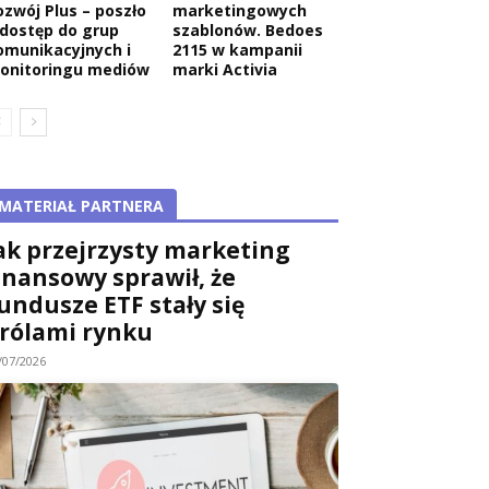
ozwój Plus – poszło
marketingowych
 dostęp do grup
szablonów. Bedoes
omunikacyjnych i
2115 w kampanii
onitoringu mediów
marki Activia
MATERIAŁ PARTNERA
ak przejrzysty marketing
inansowy sprawił, że
undusze ETF stały się
rólami rynku
/07/2026