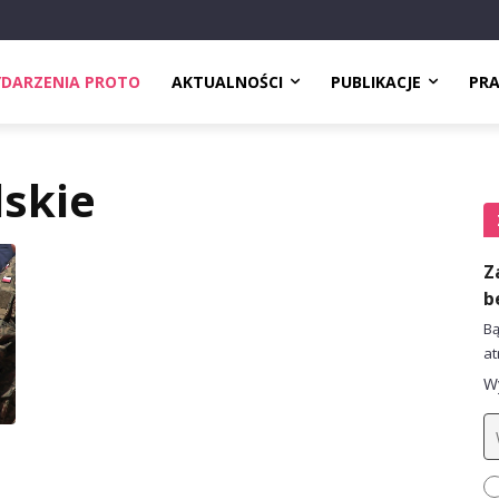
DARZENIA PROTO
AKTUALNOŚCI
PUBLIKACJE
PR
skie
Z
b
Bą
at
Wy