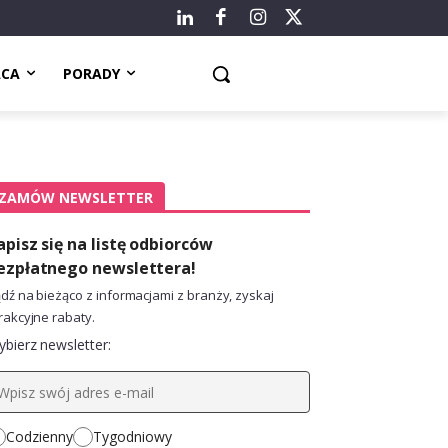
ACA
PORADY
ZAMÓW NEWSLETTER
apisz się na listę odbiorców
ezpłatnego newslettera!
dź na bieżąco z informacjami z branży, zyskaj
rakcyjne rabaty.
bierz newsletter:
Codzienny
Tygodniowy