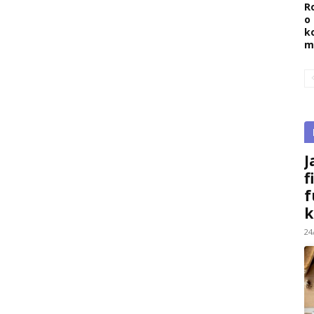
R
o
k
m
J
f
f
k
24