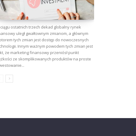
ciągu ostatnich trzech dekad globalny rynek
nansowy uległ gwałtownym zmianom, a głównym
torem tych zmian jest dostęp do nowoczesnych
chnologii. Innym ważnym powodem tych zmian jest
kt, że marketing finansowy przeniósł punkt
ężkości ze skomplikowanych produktów na proste
westowanie...