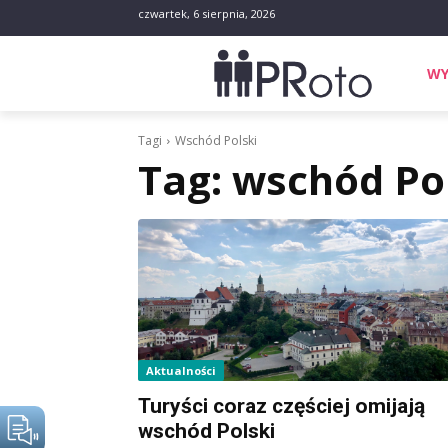
czwartek, 6 sierpnia, 2026
WY
Tagi
Wschód Polski
Tag:
wschód Po
Aktualności
Turyści coraz częściej omijają
wschód Polski