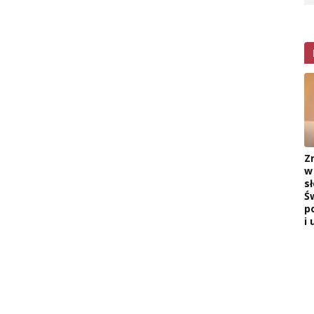
Z
w
s
Ś
p
i 