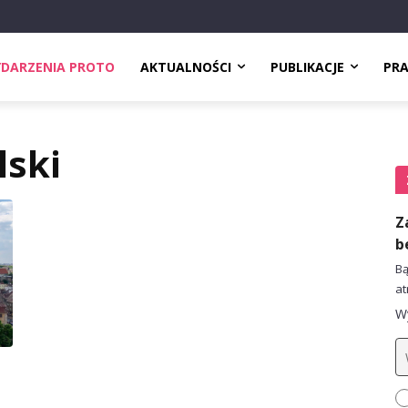
DARZENIA PROTO
AKTUALNOŚCI
PUBLIKACJE
PR
lski
Z
b
Bą
at
Wy