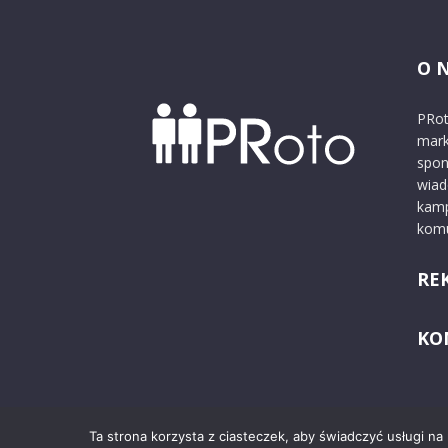
O 
PRot
mark
spon
wiad
kamp
komu
RE
KO
Ta strona korzysta z ciasteczek, aby świadczyć usługi na