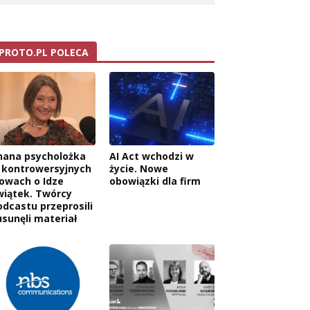
PROTO.PL POLECA
nana psycholożka
AI Act wchodzi w
 kontrowersyjnych
życie. Nowe
łowach o Idze
obowiązki dla firm
wiątek. Twórcy
odcastu przeprosili
usunęli materiał