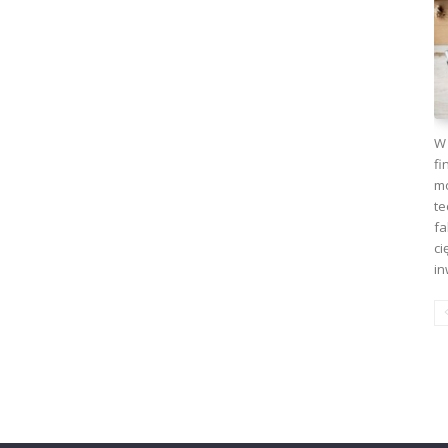
W 
fi
mo
te
fa
ci
in