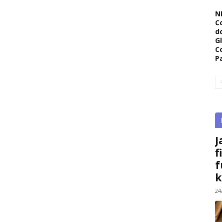
N
C
d
G
C
P
J
f
f
k
24