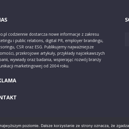
NAS
S
o.pl codziennie dostarcza nowe informacje z zakresu
etingu i public relations, digital PR, employer brandingu,
soringu, CSR oraz ESG. Publikujemy najważniejsze
omości, przekrojowe artykuły, przykłady najciekawszych
anii, wywiady oraz badania, wspierając rozwój branży
nikacji marketingowej od 2004 roku.
KLAMA
NTAKT
 najwyższym poziomie. Dalsze korzystanie ze strony oznacza, że zgadzas