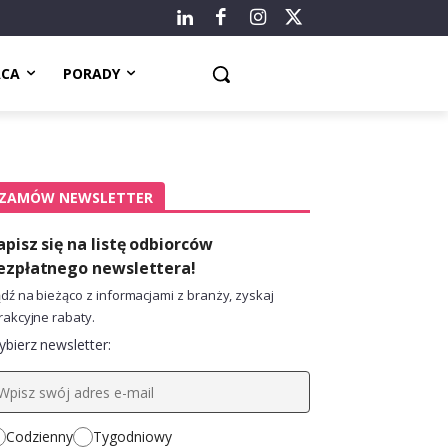
ACA
PORADY
ZAMÓW NEWSLETTER
apisz się na listę odbiorców
ezpłatnego newslettera!
dź na bieżąco z informacjami z branży, zyskaj
rakcyjne rabaty.
bierz newsletter:
Codzienny
Tygodniowy