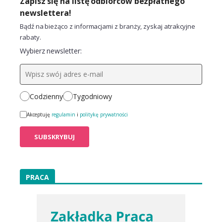
Zapisz się na listę odbiorców bezpłatnego
newslettera!
Bądź na bieżąco z informacjami z branży, zyskaj atrakcyjne
rabaty.
Wybierz newsletter:
Codzienny
Tygodniowy
Akceptuję
regulamin
i
politykę prywatności
PRACA