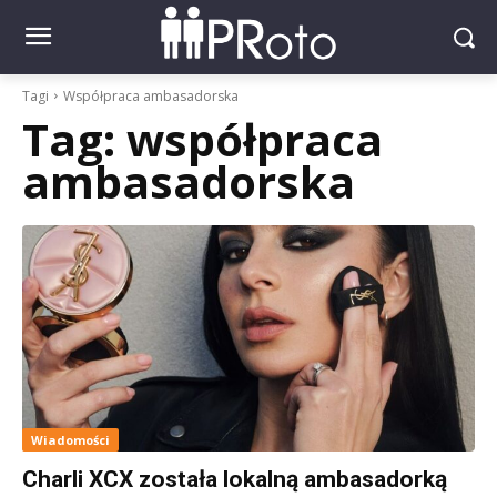
Tagi
Współpraca ambasadorska
Tag:
współpraca
ambasadorska
Wiadomości
Charli XCX została lokalną ambasadorką