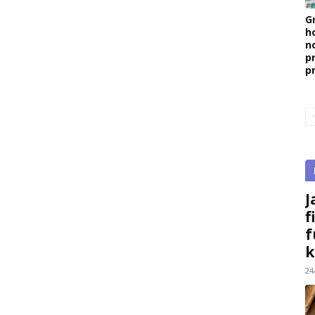
G
h
n
p
p
J
f
f
k
24