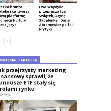
recka branża
Ewa Woydyłło
otelarska tworzy
przeprasza Igę
ową platformę
Świątek, Arynę
romocji kultury
Sabalenkę i Darię
rzez język
Abramowicz po fali
krytyki
MATERIAŁ PARTNERA
ak przejrzysty marketing
inansowy sprawił, że
undusze ETF stały się
rólami rynku
/07/2026