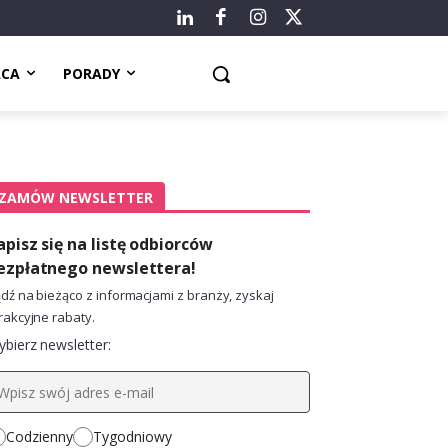
ACA
PORADY
ZAMÓW NEWSLETTER
apisz się na listę odbiorców
ezpłatnego newslettera!
dź na bieżąco z informacjami z branży, zyskaj
rakcyjne rabaty.
bierz newsletter:
Codzienny
Tygodniowy