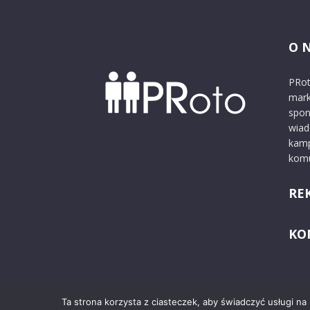
O 
PRot
mark
spon
wiad
kamp
komu
RE
KO
Ta strona korzysta z ciasteczek, aby świadczyć usługi na