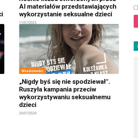
AI materiałów przedstawiających
i
wykorzystanie seksualne dzieci
11/07/2025
Wiadomości
„Nigdy byś się nie spodziewał”.
Ruszyła kampania przeciw
wykorzystywaniu seksualnemu
dzieci
26/07/2024