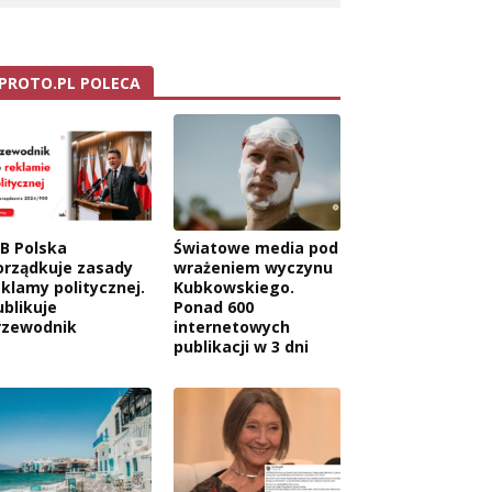
PROTO.PL POLECA
AB Polska
Światowe media pod
orządkuje zasady
wrażeniem wyczynu
eklamy politycznej.
Kubkowskiego.
ublikuje
Ponad 600
rzewodnik
internetowych
publikacji w 3 dni