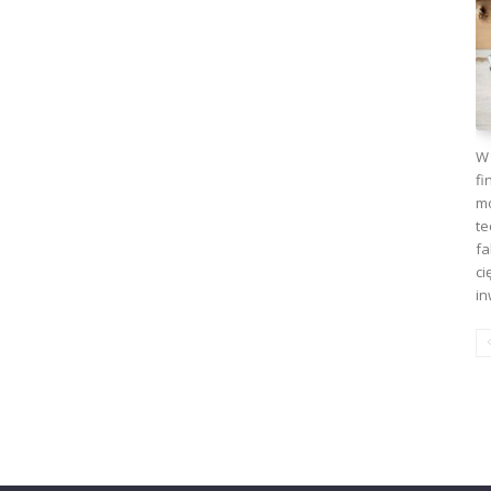
W 
fi
mo
te
fa
ci
in