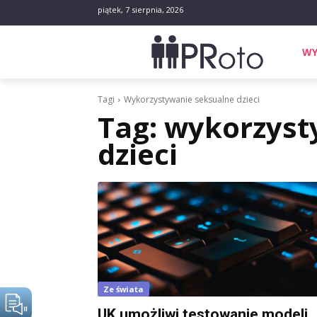
piątek, 7 sierpnia, 2026
WY
Tagi
Wykorzystywanie seksualne dzieci
Tag:
wykorzyst
dzieci
Ze świata
UK umożliwi testowanie modeli