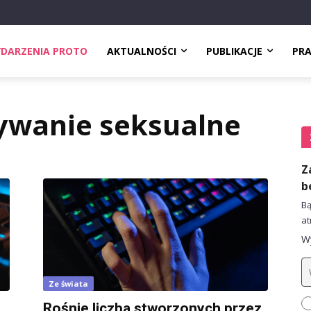
DARZENIA PROTO
AKTUALNOŚCI
PUBLIKACJE
PR
ywanie seksualne
Z
b
Bą
at
Wy
Ze świata
Rośnie liczba stworzonych przez