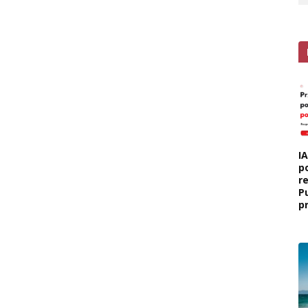
I
p
r
P
p