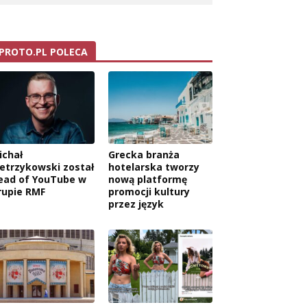
PROTO.PL POLECA
ichał
Grecka branża
ietrzykowski został
hotelarska tworzy
ead of YouTube w
nową platformę
rupie RMF
promocji kultury
przez język