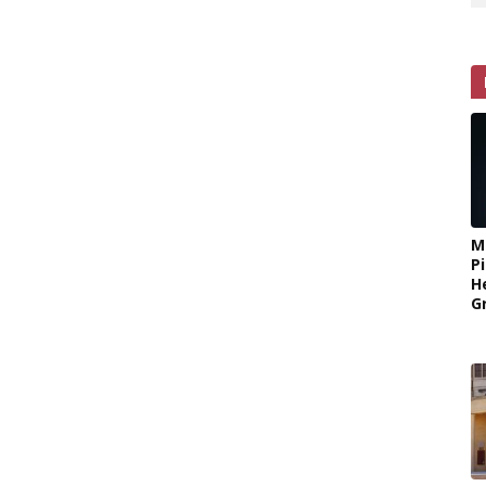
M
P
H
G