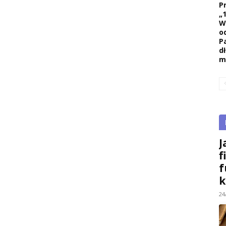
P
„
W
o
P
d
m
J
f
f
k
24