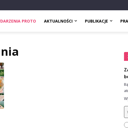
DARZENIA PROTO
AKTUALNOŚCI
PUBLIKACJE
PR
nia
Z
b
Bą
at
Wy