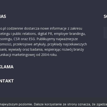
NAS
S
o.pl codziennie dostarcza nowe informacje z zakresu
etingu i public relations, digital PR, employer brandingu,
soringu, CSR oraz ESG. Publikujemy najważniejsze
omości, przekrojowe artykuły, przykłady najciekawszych
anii, wywiady oraz badania, wspierając rozwój branży
nikacji marketingowej od 2004 roku.
KLAMA
NTAKT
 najwyższym poziomie. Dalsze korzystanie ze strony oznacza, że zgadzas