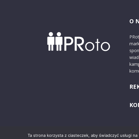
O 
PRot
mark
spon
wiad
kamp
komu
RE
KO
Ta strona korzysta z ciasteczek, aby świadczyć usługi na