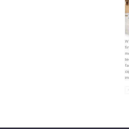
W 
fi
mo
te
fa
ci
in