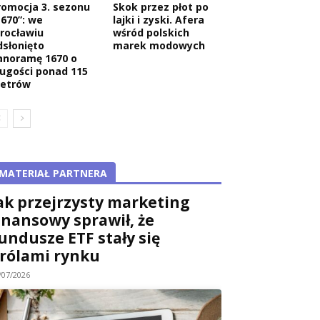
romocja 3. sezonu
Skok przez płot po
1670”: we
lajki i zyski. Afera
rocławiu
wśród polskich
dsłonięto
marek modowych
anoramę 1670 o
ługości ponad 115
etrów
MATERIAŁ PARTNERA
ak przejrzysty marketing
inansowy sprawił, że
undusze ETF stały się
rólami rynku
/07/2026