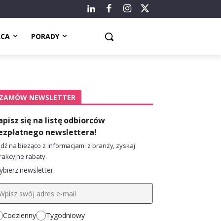
ACA
PORADY
ZAMÓW NEWSLETTER
apisz się na listę odbiorców
ezpłatnego newslettera!
dź na bieżąco z informacjami z branży, zyskaj
rakcyjne rabaty.
bierz newsletter:
Codzienny
Tygodniowy