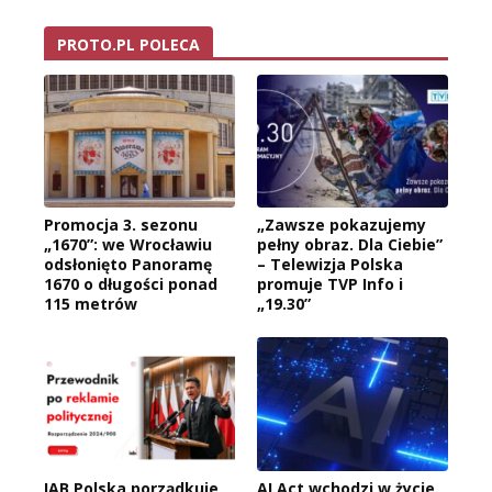
PROTO.PL POLECA
Promocja 3. sezonu
„Zawsze pokazujemy
„1670”: we Wrocławiu
pełny obraz. Dla Ciebie”
odsłonięto Panoramę
– Telewizja Polska
1670 o długości ponad
promuje TVP Info i
115 metrów
„19.30”
IAB Polska porządkuje
AI Act wchodzi w życie.