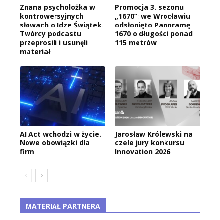
Znana psycholożka w
Promocja 3. sezonu
kontrowersyjnych
„1670”: we Wrocławiu
słowach o Idze Świątek.
odsłonięto Panoramę
Twórcy podcastu
1670 o długości ponad
przeprosili i usunęli
115 metrów
materiał
AI Act wchodzi w życie.
Jarosław Królewski na
Nowe obowiązki dla
czele jury konkursu
firm
Innovation 2026
MATERIAŁ PARTNERA