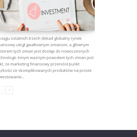
ciągu ostatnich trzech dekad globalny rynek
nansowy uległ gwałtownym zmianom, a głównym
torem tych zmian jest dostęp do nowoczesnych
chnologii. Innym ważnym powodem tych zmian jest
kt, że marketing finansowy przeniósł punkt
ężkości ze skomplikowanych produktów na proste
westowanie...