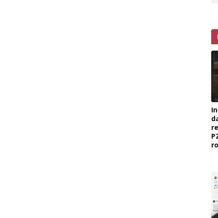
I
d
r
P
r