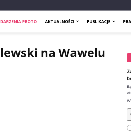
DARZENIA PROTO
AKTUALNOŚCI
PUBLIKACJE
PR
lewski na Wawelu
Z
b
Bą
at
Wy