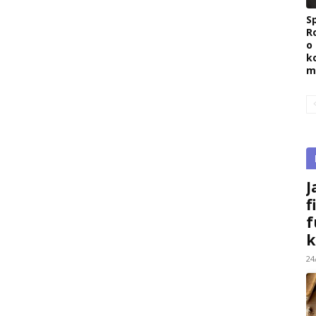
Sp
R
o
k
m
J
f
f
k
24