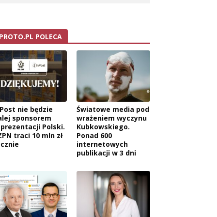
PROTO.PL POLECA
nPost nie będzie
Światowe media pod
alej sponsorem
wrażeniem wyczynu
eprezentacji Polski.
Kubkowskiego.
ZPN traci 10 mln zł
Ponad 600
ocznie
internetowych
publikacji w 3 dni