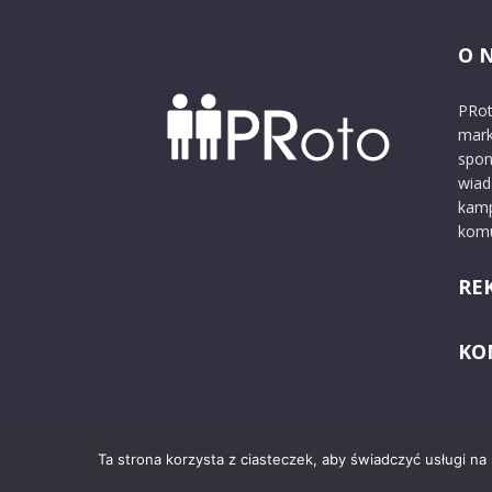
O 
PRot
mark
spon
wiad
kamp
komu
RE
KO
Ta strona korzysta z ciasteczek, aby świadczyć usługi na
© 2024 PRoto.pl