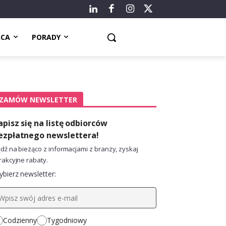
ACA
PORADY
ZAMÓW NEWSLETTER
apisz się na listę odbiorców
ezpłatnego newslettera!
dź na bieżąco z informacjami z branży, zyskaj
rakcyjne rabaty.
bierz newsletter:
Codzienny
Tygodniowy