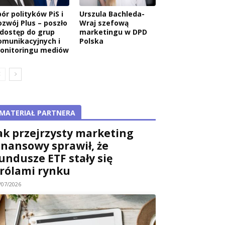
ór polityków PiS i
Urszula Bachleda-
ozwój Plus – poszło
Wraj szefową
 dostęp do grup
marketingu w DPD
omunikacyjnych i
Polska
onitoringu mediów
MATERIAŁ PARTNERA
ak przejrzysty marketing
inansowy sprawił, że
undusze ETF stały się
rólami rynku
/07/2026