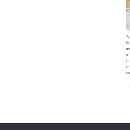
W 
fi
mo
te
fa
ci
in