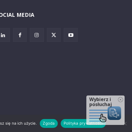
OCIAL MEDIA
Wybierz i
posłuchaj
z się na ich użycie.
Zgoda
Polityka prywatności
rzeżenia prawne