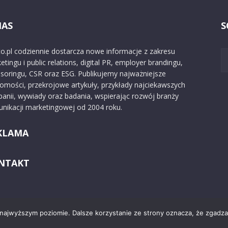
NAS
S
o.pl codziennie dostarcza nowe informacje z zakresu
etingu i public relations, digital PR, employer brandingu,
soringu, CSR oraz ESG. Publikujemy najważniejsze
omości, przekrojowe artykuły, przykłady najciekawszych
anii, wywiady oraz badania, wspierając rozwój branży
nikacji marketingowej od 2004 roku.
KLAMA
NTAKT
 najwyższym poziomie. Dalsze korzystanie ze strony oznacza, że zgadzas
Kontakt
O nas
Reklama
Zast