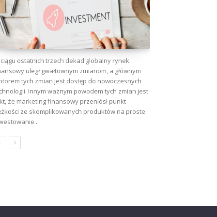
ciągu ostatnich trzech dekad globalny rynek
nansowy uległ gwałtownym zmianom, a głównym
torem tych zmian jest dostęp do nowoczesnych
chnologii. Innym ważnym powodem tych zmian jest
kt, że marketing finansowy przeniósł punkt
ężkości ze skomplikowanych produktów na proste
westowanie...