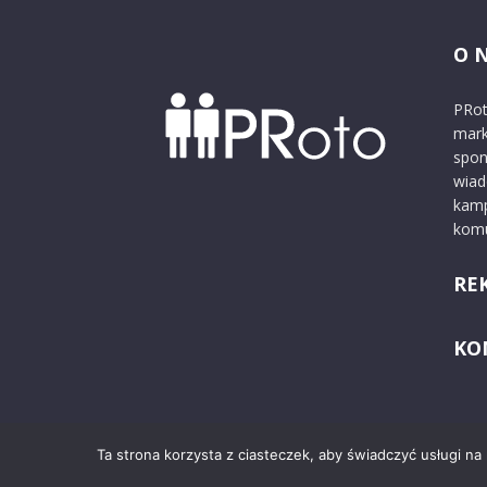
O 
PRot
mark
spon
wiad
kamp
komu
RE
KO
Ta strona korzysta z ciasteczek, aby świadczyć usługi na
© 2024 PRoto.pl