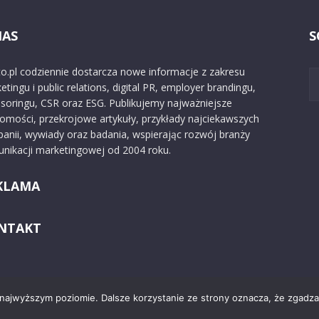
NAS
S
o.pl codziennie dostarcza nowe informacje z zakresu
etingu i public relations, digital PR, employer brandingu,
soringu, CSR oraz ESG. Publikujemy najważniejsze
omości, przekrojowe artykuły, przykłady najciekawszych
anii, wywiady oraz badania, wspierając rozwój branży
nikacji marketingowej od 2004 roku.
KLAMA
NTAKT
 najwyższym poziomie. Dalsze korzystanie ze strony oznacza, że zgadzas
Kontakt
O nas
Reklama
Zast