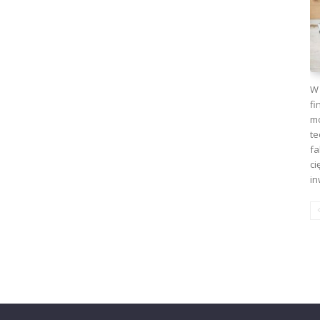
W 
fi
mo
te
fa
ci
in