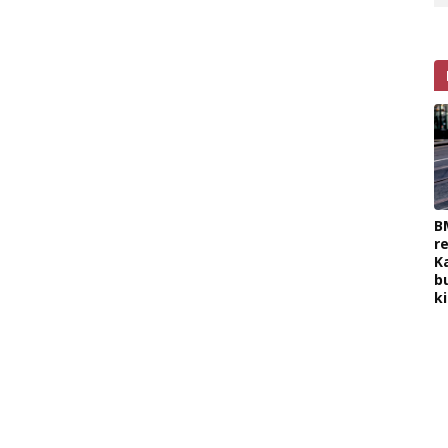
B
r
K
b
k