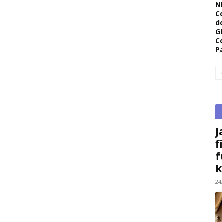
N
C
d
G
C
P
J
f
f
k
24