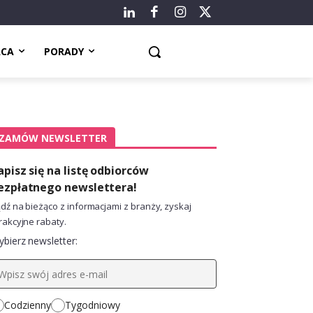
ACA
PORADY
ZAMÓW NEWSLETTER
apisz się na listę odbiorców
ezpłatnego newslettera!
dź na bieżąco z informacjami z branży, zyskaj
rakcyjne rabaty.
bierz newsletter:
Codzienny
Tygodniowy