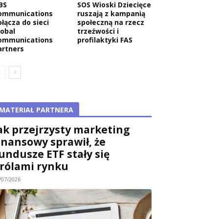
BS
SOS Wioski Dziecięce
ommunications
ruszają z kampanią
ołącza do sieci
społeczną na rzecz
lobal
trzeźwości i
ommunications
profilaktyki FAS
artners
MATERIAŁ PARTNERA
ak przejrzysty marketing
inansowy sprawił, że
undusze ETF stały się
rólami rynku
/07/2026