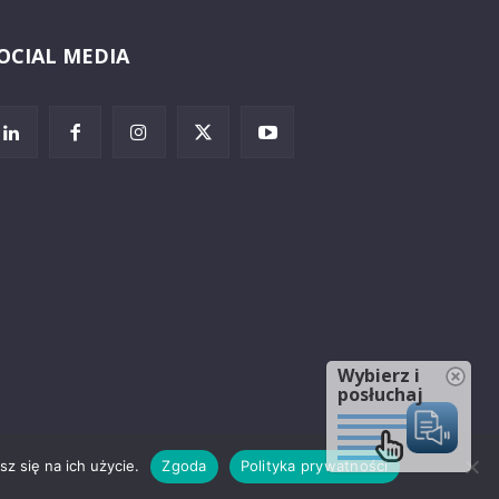
OCIAL MEDIA
Wybierz i
posłuchaj
z się na ich użycie.
Zgoda
Polityka prywatności
rzeżenia prawne