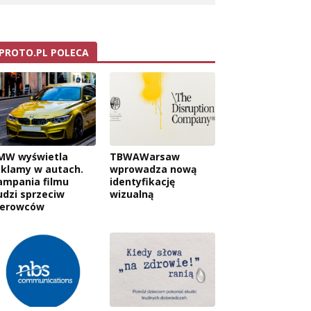
PROTO.PL POLECA
MW wyświetla
TBWAWarsaw
eklamy w autach.
wprowadza nową
ampania filmu
identyfikację
udzi sprzeciw
wizualną
ierowców