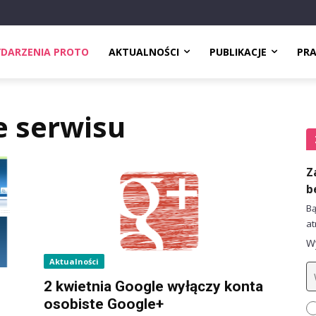
DARZENIA PROTO
AKTUALNOŚCI
PUBLIKACJE
PR
e serwisu
Z
b
Bą
at
Wy
Aktualności
2 kwietnia Google wyłączy konta
osobiste Google+