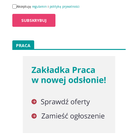
Akceptuję
regulamin
i
politykę prywatności
PRACA