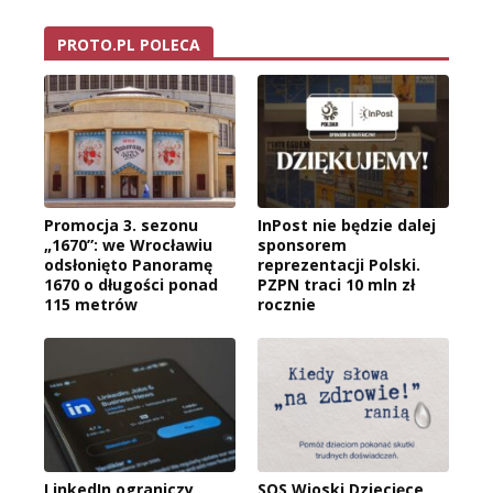
PROTO.PL POLECA
Promocja 3. sezonu
InPost nie będzie dalej
„1670”: we Wrocławiu
sponsorem
odsłonięto Panoramę
reprezentacji Polski.
1670 o długości ponad
PZPN traci 10 mln zł
115 metrów
rocznie
LinkedIn ograniczy
SOS Wioski Dziecięce