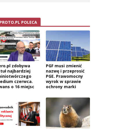
PROTO.PL POLECA
ero.pl zdobywa
PGF musi zmienić
tuł najbardziej
nazwę i przeprosić
piniotwórczego
PGE. Prawomocny
edium czerwca.
wyrok w sprawie
wans o 16 miejsc
ochrony marki