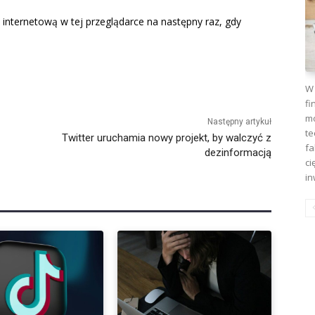
 internetową w tej przeglądarce na następny raz, gdy
W 
fi
mo
Następny artykuł
te
Twitter uruchamia nowy projekt, by walczyć z
fa
dezinformacją
ci
in