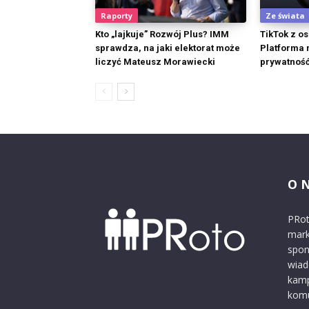
Raporty
Ze świata
Kto „lajkuje” Rozwój Plus? IMM
TikTok z o
sprawdza, na jaki elektorat może
Platforma 
liczyć Mateusz Morawiecki
prywatność
O 
PRot
mark
spon
wiad
kamp
komu