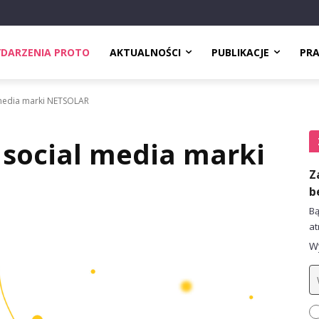
DARZENIA PROTO
AKTUALNOŚCI
PUBLIKACJE
PR
media marki NETSOLAR
social media marki
Z
b
Bą
at
Wy