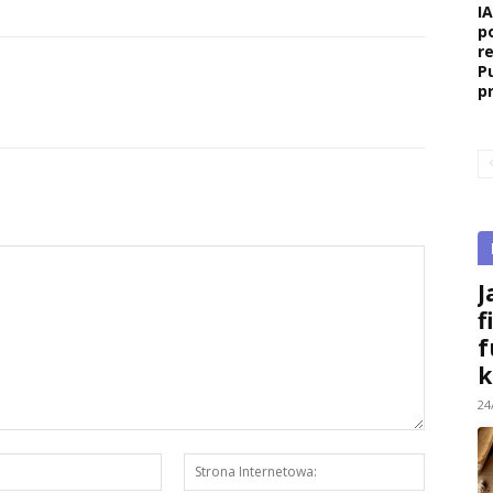
I
p
r
P
p
J
f
f
k
24
E-
Strona
mail:*
Interneto