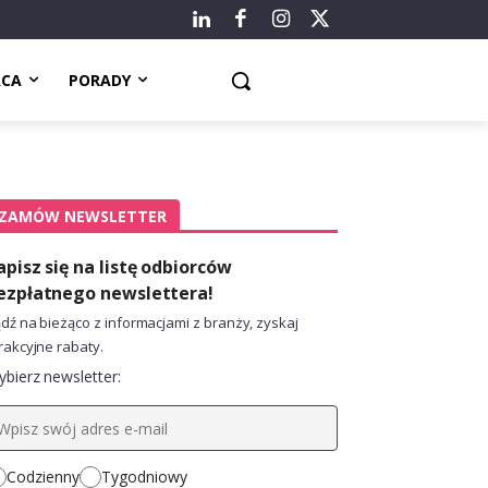
ACA
PORADY
ZAMÓW NEWSLETTER
apisz się na listę odbiorców
ezpłatnego newslettera!
dź na bieżąco z informacjami z branży, zyskaj
rakcyjne rabaty.
bierz newsletter:
Codzienny
Tygodniowy