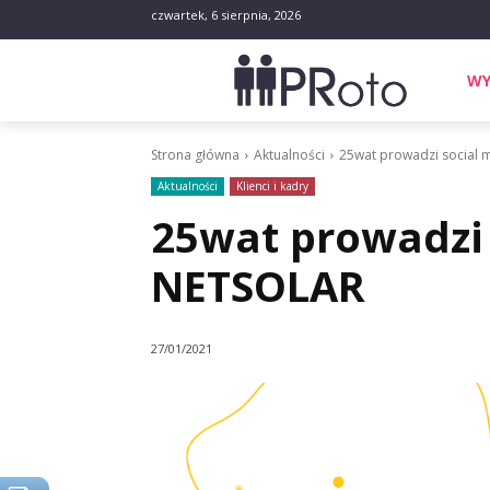
czwartek, 6 sierpnia, 2026
WY
Strona główna
Aktualności
25wat prowadzi social 
Aktualności
Klienci i kadry
25wat prowadzi 
NETSOLAR
27/01/2021