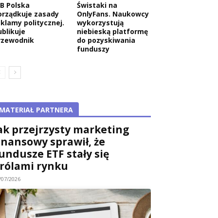
AB Polska
Świstaki na
orządkuje zasady
OnlyFans. Naukowcy
eklamy politycznej.
wykorzystują
ublikuje
niebieską platformę
rzewodnik
do pozyskiwania
funduszy
MATERIAŁ PARTNERA
ak przejrzysty marketing
inansowy sprawił, że
undusze ETF stały się
rólami rynku
/07/2026
wa: