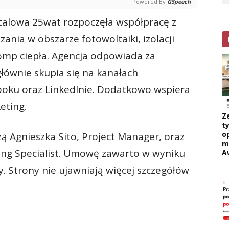
Powered By
GSpeech
italowa 25wat rozpoczęła współpracę z
ania w obszarze fotowoltaiki, izolacji
pomp ciepła. Agencja odpowiada za
głównie skupia się na kanałach
ooku oraz LinkedInie. Dodatkowo wspiera
eting.
Z
ty
o
zą Agnieszka Sito, Project Manager, oraz
m
ting Specialist. Umowę zawarto w wyniku
A
. Strony nie ujawniają więcej szczegółów