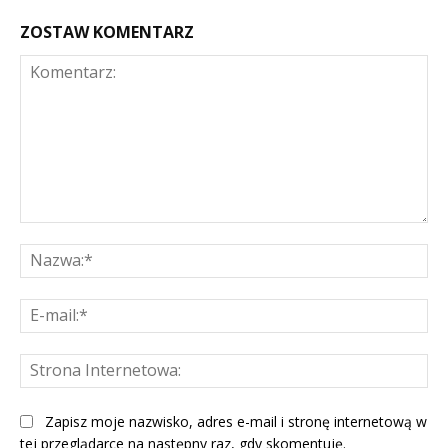
ZOSTAW KOMENTARZ
Komentarz:
Na
E-
mai
St
Int
Zapisz moje nazwisko, adres e-mail i stronę internetową w
tej przeglądarce na następny raz, gdy skomentuję.