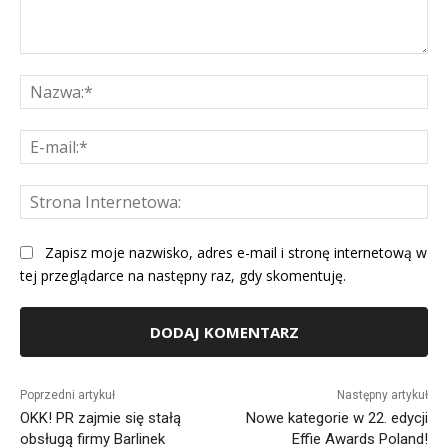
Komentarz:
Na
E-
mai
St
Int
Zapisz moje nazwisko, adres e-mail i stronę internetową w
tej przeglądarce na następny raz, gdy skomentuję.
Alternative:
Poprzedni artykuł
Następny artykuł
OKK! PR zajmie się stałą
Nowe kategorie w 22. edycji
obsługą firmy Barlinek
Effie Awards Poland!