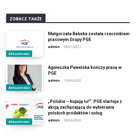
ZOBACZ TAKŻE
Małgorzata Babska została rzecznikiem
prasowym Grupy PGE
admin
-
08/01/2021
Aktualności
Agnieszka Pawelska kończy pracę w
PGE
admin
-
15/06/2020
Aktualności
„Polskie – kupuję to!”. PGE startuje z
akcją zachęcającą do wybierania
polskich produktów i usług
admin
-
08/06/2020
Aktualności