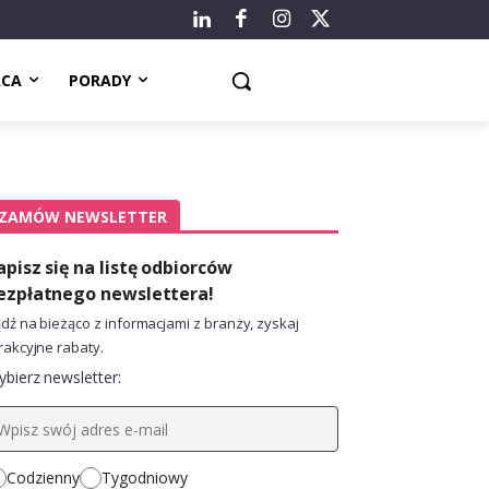
ACA
PORADY
ZAMÓW NEWSLETTER
apisz się na listę odbiorców
ezpłatnego newslettera!
dź na bieżąco z informacjami z branży, zyskaj
rakcyjne rabaty.
bierz newsletter:
Codzienny
Tygodniowy