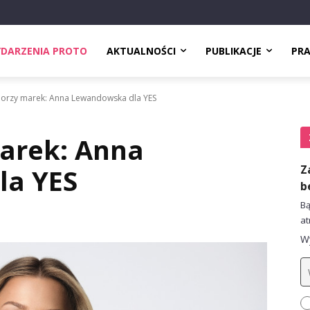
DARZENIA PROTO
AKTUALNOŚCI
PUBLIKACJE
PR
rzy marek: Anna Lewandowska dla YES
arek: Anna
Z
la YES
b
Bą
at
Wy