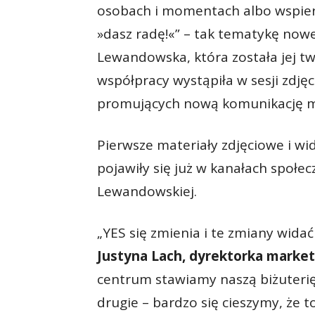
osobach i momentach albo wspiera
»dasz radę!«” – tak tematykę now
Lewandowska, która została jej t
współpracy wystąpiła w sesji zdjęc
promujących nową komunikację m
Pierwsze materiały zdjęciowe i w
pojawiły się już w kanałach społe
Lewandowskiej.
„YES się zmienia i te zmiany wida
Justyna Lach, dyrektorka market
centrum stawiamy naszą biżuterię 
drugie – bardzo się cieszymy, że