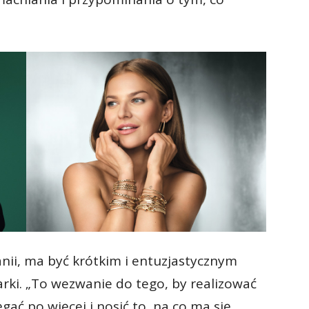
anii, ma być krótkim i entuzjastycznym
ki. „To wezwanie do tego, by realizować
gać po więcej i nosić to, na co ma się