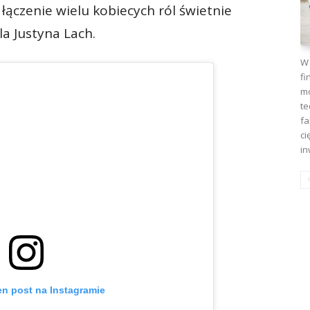
 łączenie wielu kobiecych ról świetnie
la Justyna Lach.
W 
fi
mo
te
fa
ci
in
en post na Instagramie