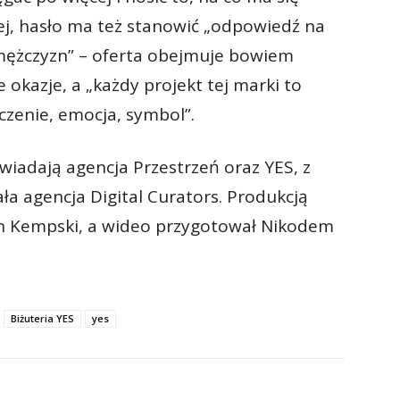
ej, hasło ma też stanowić „odpowiedź na
mężczyzn” – oferta obejmuje bowiem
kazje, a „każdy projekt tej marki to
czenie, emocja, symbol”.
iadają agencja Przestrzeń oraz YES, z
ła agencja Digital Curators. Produkcją
cin Kempski, a wideo przygotował Nikodem
Biżuteria YES
yes