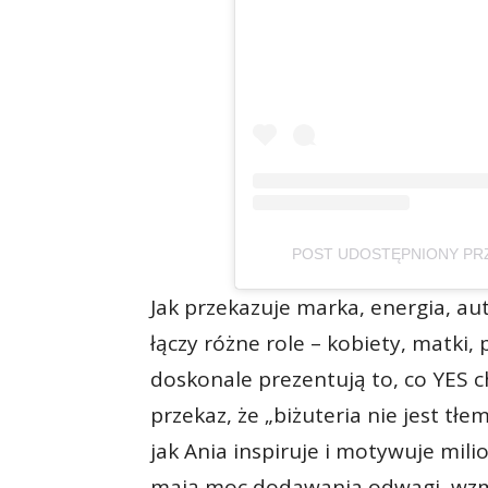
POST UDOSTĘPNIONY PRZE
Jak przekazuje marka, energia, a
łączy różne role – kobiety, matki, 
doskonale prezentują to, co YES 
przekaz, że „biżuteria nie jest tł
jak Ania inspiruje i motywuje mili
mają moc dodawania odwagi, wzma