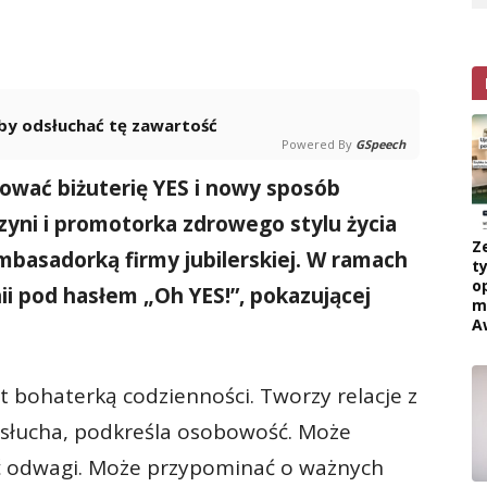
 aby odsłuchać tę zawartość
Powered By
GSpeech
wać biżuterię YES i nowy sposób
zyni i promotorka zdrowego stylu życia
Z
mbasadorką firmy jubilerskiej. W ramach
ty
o
i pod hasłem „Oh YES!”, pokazującej
m
A
st bohaterką codzienności. Tworzy relacje z
, słucha, podkreśla osobowość. Może
 odwagi. Może przypominać o ważnych