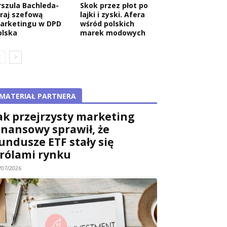
rszula Bachleda-
Skok przez płot po
raj szefową
lajki i zyski. Afera
arketingu w DPD
wśród polskich
olska
marek modowych
MATERIAŁ PARTNERA
ak przejrzysty marketing
inansowy sprawił, że
undusze ETF stały się
rólami rynku
/07/2026