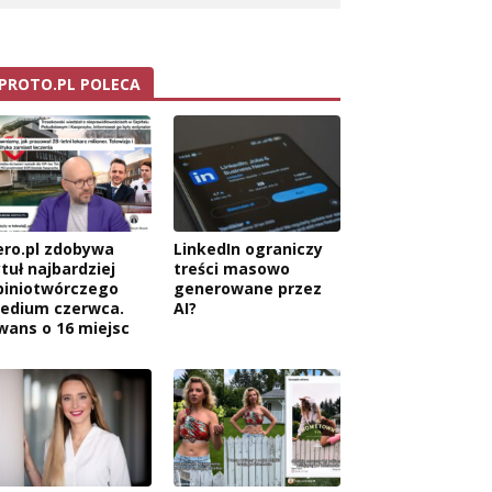
PROTO.PL POLECA
ero.pl zdobywa
LinkedIn ograniczy
tuł najbardziej
treści masowo
piniotwórczego
generowane przez
edium czerwca.
AI?
wans o 16 miejsc