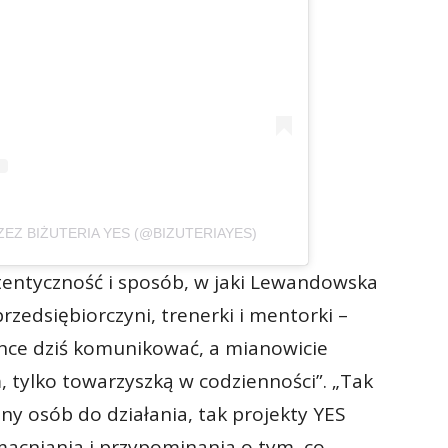
Z BIŻUTERIA YES (@BIZUTERIAYES)
utentyczność i sposób, w jaki Lewandowska
przedsiębiorczyni, trenerki i mentorki –
chce dziś komunikować, a mianowicie
em, tylko towarzyszką w codzienności”. „Tak
ony osób do działania, tak projekty YES
cniania i przypominania o tym, co