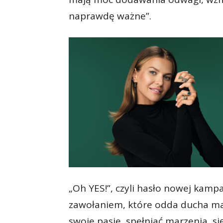
naprawdę ważne”.
„Oh YES!”, czyli hasło nowej kamp
zawołaniem, które odda ducha mar
swoje pasje, spełniać marzenia, się