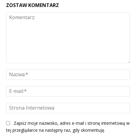
ZOSTAW KOMENTARZ
Komentarz:
Na
E-
mai
St
Int
Zapisz moje nazwisko, adres e-mail i stronę internetową w
tej przeglądarce na następny raz, gdy skomentuję.