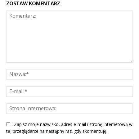
ZOSTAW KOMENTARZ
Komentarz:
Na
E-
mai
St
Int
Zapisz moje nazwisko, adres e-mail i stronę internetową w
tej przeglądarce na następny raz, gdy skomentuję.