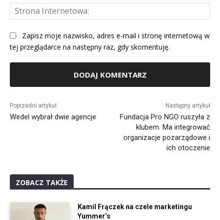
St
Int
Zapisz moje nazwisko, adres e-mail i stronę internetową w
tej przeglądarce na następny raz, gdy skomentuję.
Alternative:
Poprzedni artykuł
Następny artykuł
Wedel wybrał dwie agencje
Fundacja Pro NGO ruszyła z
klubem. Ma integrować
organizacje pozarządowe i
ich otoczenie
ZOBACZ TAKŻE
Kamil Frączek na czele marketingu
Yummer’s