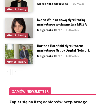
Aleksandra Oleszycka
-
16/07/2026
Klienci i kadry
Iwona Walska nową dyrektorką
marketingu wydawnictwa MUZA
Małgorzata Baran
-
08/07/2026
Klienci i kadry
Bartosz Barański dyrektorem
marketingu Grupy Digital Network
Małgorzata Baran
-
17/06/2026
Klienci i kadry
ZAMÓW NEWSLETTER
Zapisz się na listę odbiorców bezpłatnego