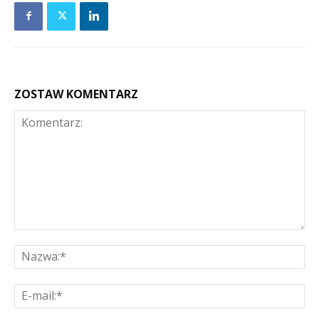
ZOSTAW KOMENTARZ
Komentarz:
Na
E-
mai