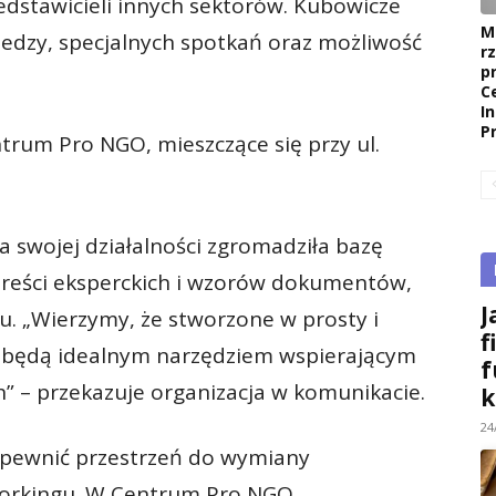
dstawicieli innych sektorów. Kubowicze
M
iedzy, specjalnych spotkań oraz możliwość
r
p
C
I
P
ntrum Pro NGO, mieszczące się przy ul.
a swojej działalności zgromadziła bazę
treści eksperckich i wzorów dokumentów,
J
bu. „Wierzymy, że stworzone w prosty i
f
będą idealnym narzędziem wspierającym
f
” – przekazuje organizacja w komunikacie.
k
24
apewnić przestrzeń do wymiany
tworkingu. W Centrum Pro NGO