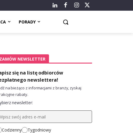
ACA
PORADY
ZAMÓW NEWSLETTER
apisz się na listę odbiorców
ezpłatnego newslettera!
dź na bieżąco z informacjami z branży, zyskaj
rakcyjne rabaty.
bierz newsletter:
Codzienny
Tygodniowy