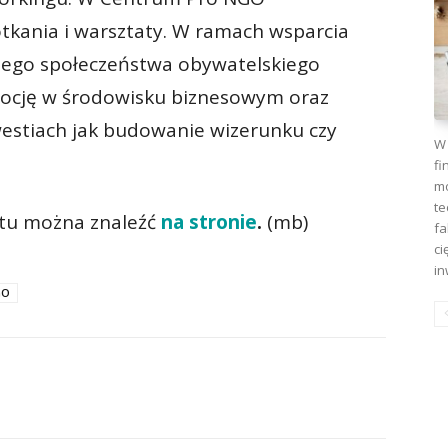
tkania i warsztaty. W ramach wsparcia
ego społeczeństwa obywatelskiego
ocję w środowisku biznesowym oraz
estiach jak budowanie wizerunku czy
W 
fi
mo
te
ktu można znaleźć
na stronie
.
(mb)
fa
ci
in
GO