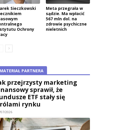
arek Sieczkowski
Meta przegrała w
zecznikiem
sądzie. Ma wpłacić
rasowym
567 mln dol. na
entralnego
zdrowie psychiczne
nstytutu Ochrony
nieletnich
racy
MATERIAŁ PARTNERA
ak przejrzysty marketing
inansowy sprawił, że
undusze ETF stały się
rólami rynku
/07/2026