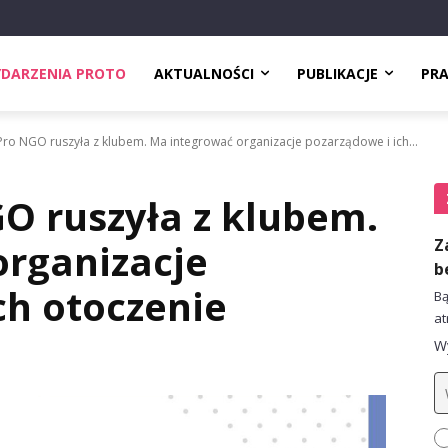
DARZENIA PROTO
AKTUALNOŚCI
PUBLIKACJE
PR
Pro NGO ruszyła z klubem. Ma integrować organizacje pozarządowe i ich...
O ruszyła z klubem.
Z
organizacje
b
ch otoczenie
Bą
at
Wy