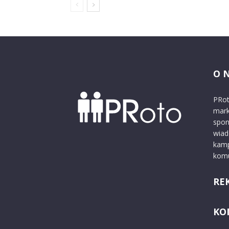
O 
PRot
mark
spon
wiad
kamp
komu
RE
KO