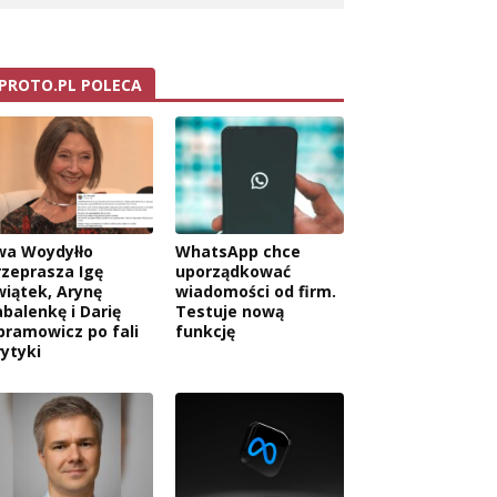
PROTO.PL POLECA
wa Woydyłło
WhatsApp chce
rzeprasza Igę
uporządkować
wiątek, Arynę
wiadomości od firm.
abalenkę i Darię
Testuje nową
bramowicz po fali
funkcję
rytyki