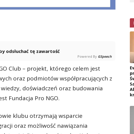
 aby odsłuchać tę zawartość
Powered By
GSpeech
O Club – projekt, którego celem jest
E
p
owych oraz podmiotów współpracujących z
Ś
S
 wiedzy, doświadczeń oraz budowania
A
k
jest Fundacja Pro NGO.
kowie klubu otrzymają wsparcie
gracji oraz możliwość nawiązania