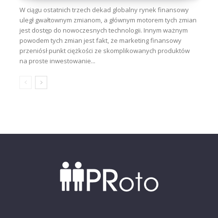
W ciągu ostatnich trzech dekad globalny rynek finansowy
uległ gwałtownym zmianom, a głównym motorem tych zmian
jest dostęp do nowoczesnych technologii. Innym ważnym
powodem tych zmian jest fakt, że marketing finansowy
przeniósł punkt ciężkości ze skomplikowanych produktów
na proste inwestowanie...