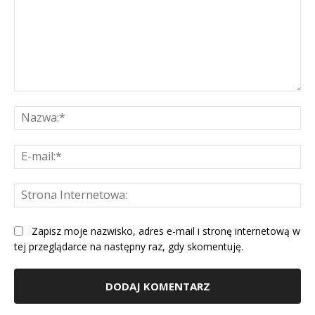
Komentarz:
Na
E-
mai
St
Int
Zapisz moje nazwisko, adres e-mail i stronę internetową w
tej przeglądarce na następny raz, gdy skomentuję.
Alternative: