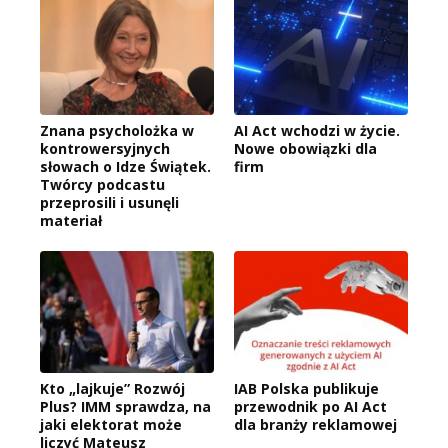
Znana psycholożka w
AI Act wchodzi w życie.
kontrowersyjnych
Nowe obowiązki dla
słowach o Idze Świątek.
firm
Twórcy podcastu
przeprosili i usunęli
materiał
Kto „lajkuje” Rozwój
IAB Polska publikuje
Plus? IMM sprawdza, na
przewodnik po AI Act
jaki elektorat może
dla branży reklamowej
liczyć Mateusz