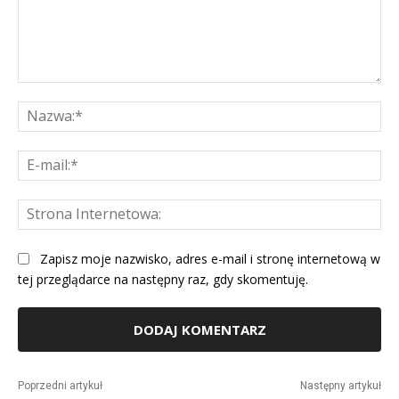
Komentarz:
Na
E-
mai
St
Int
Zapisz moje nazwisko, adres e-mail i stronę internetową w
tej przeglądarce na następny raz, gdy skomentuję.
Alternative:
Poprzedni artykuł
Następny artykuł