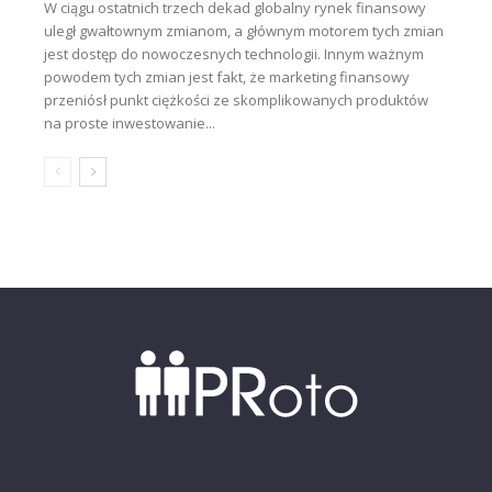
W ciągu ostatnich trzech dekad globalny rynek finansowy
uległ gwałtownym zmianom, a głównym motorem tych zmian
jest dostęp do nowoczesnych technologii. Innym ważnym
powodem tych zmian jest fakt, że marketing finansowy
przeniósł punkt ciężkości ze skomplikowanych produktów
na proste inwestowanie...