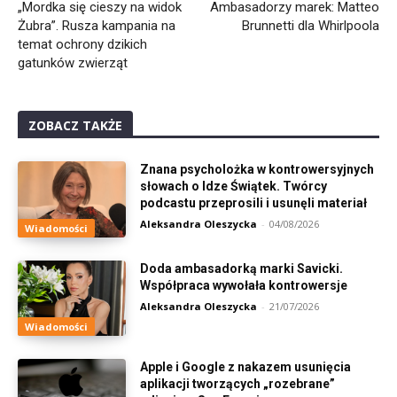
„Mordka się cieszy na widok
Ambasadorzy marek: Matteo
Żubra”. Rusza kampania na
Brunnetti dla Whirlpoola
temat ochrony dzikich
gatunków zwierząt
ZOBACZ TAKŻE
Znana psycholożka w kontrowersyjnych
słowach o Idze Świątek. Twórcy
podcastu przeprosili i usunęli materiał
Aleksandra Oleszycka
-
04/08/2026
Wiadomości
Doda ambasadorką marki Savicki.
Współpraca wywołała kontrowersje
Aleksandra Oleszycka
-
21/07/2026
Wiadomości
Apple i Google z nakazem usunięcia
aplikacji tworzących „rozebrane”