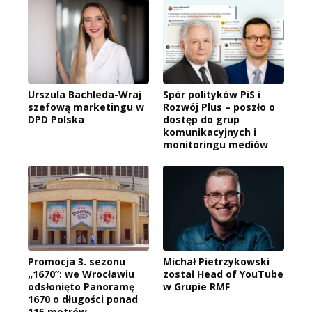
Urszula Bachleda-Wraj
Spór polityków PiS i
szefową marketingu w
Rozwój Plus – poszło o
DPD Polska
dostęp do grup
komunikacyjnych i
monitoringu mediów
Promocja 3. sezonu
Michał Pietrzykowski
„1670”: we Wrocławiu
został Head of YouTube
odsłonięto Panoramę
w Grupie RMF
1670 o długości ponad
115 metrów