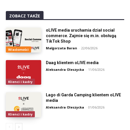
ZOBACZ TAKŻE
oLIVE media uruchamia dział social
commerce. Zajmie się m.in. obsługą
TikTok Shop
Małgorzata Baran
-
22/06/2026
Wiadomości
Daag klientem oLIVE media
Aleksandra Oleszycka
-
11/06/2026
Klienci i kadry
Lago di Garda Camping klientem oLIVE
media
Aleksandra Oleszycka
-
01/06/2026
Klienci i kadry