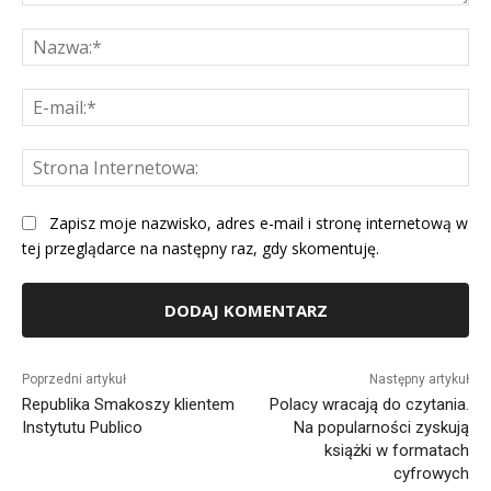
Komentarz:
Na
E-
mai
St
Int
Zapisz moje nazwisko, adres e-mail i stronę internetową w
tej przeglądarce na następny raz, gdy skomentuję.
Alternative:
Poprzedni artykuł
Następny artykuł
Republika Smakoszy klientem
Polacy wracają do czytania.
Instytutu Publico
Na popularności zyskują
książki w formatach
cyfrowych