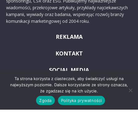
sponsoringu, CSR oraz ESG. Publikujemy najważniejsze
wiadomości, przekrojowe artykuły, przykłady najciekawszych
kampanii, wywiady oraz badania, wspierając rozwój branży
komunikacji marketingowej od 2004 roku.
REKLAMA
KONTAKT
SOCIAL MEDIA
Ta strona korzysta z ciasteczek, aby świadczyć usługi na
najwyższym poziomie. Dalsze korzystanie ze strony oznacza,
że zgadzasz się na ich użycie.
Zgoda
Polityka prywatności
© 2024 PRoto.pl
Kontakt
O nas
Reklama
Zastrzeżenia prawne