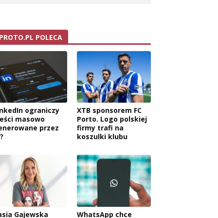
PROTO.PL POLECA
inkedIn ograniczy
XTB sponsorem FC
reści masowo
Porto. Logo polskiej
enerowane przez
firmy trafi na
?
koszulki klubu
asia Gajewska
WhatsApp chce