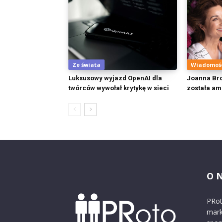
Ze świata
Wiadomoś
Luksusowy wyjazd OpenAI dla
Joanna Bro
twórców wywołał krytykę w sieci
została am
O 
PRot
mark