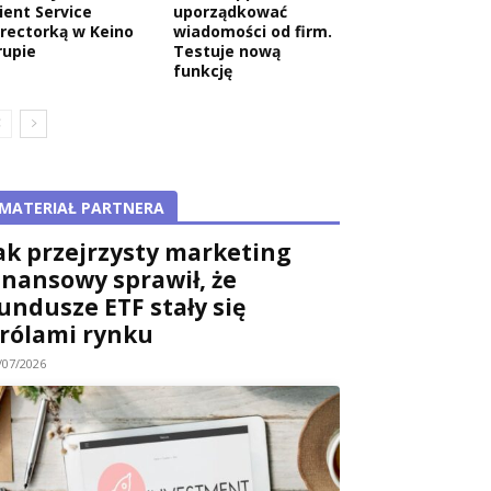
ient Service
uporządkować
irectorką w Keino
wiadomości od firm.
rupie
Testuje nową
funkcję
MATERIAŁ PARTNERA
ak przejrzysty marketing
inansowy sprawił, że
undusze ETF stały się
rólami rynku
/07/2026