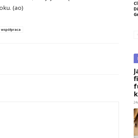
Cl
ku. (ao)
D
G
współpraca
J
f
f
k
24