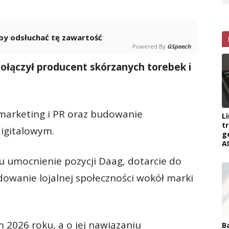
 aby odsłuchać tę zawartość
Powered By
GSpeech
ołączył producent skórzanych torebek i
marketing i PR oraz budowanie
L
t
igitalowym.
g
AI
u umocnienie pozycji Daag, dotarcie do
owanie lojalnej społeczności wokół marki
 2026 roku, a o jej nawiązaniu
B