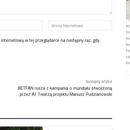
E-
Strona
W 
mail:*
Interneto
fi
mo
 internetową w tej przeglądarce na następny raz, gdy
te
fa
ci
in
Następny artykuł
BETFAN rusza z kampanią o mundialu stworzoną
przez AI. Twarzą projektu Mariusz Pudzianowski