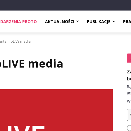
DARZENIA PROTO
AKTUALNOŚCI
PUBLIKACJE
PR
ientem oLIVE media
oLIVE media
Z
b
Bą
at
Wy