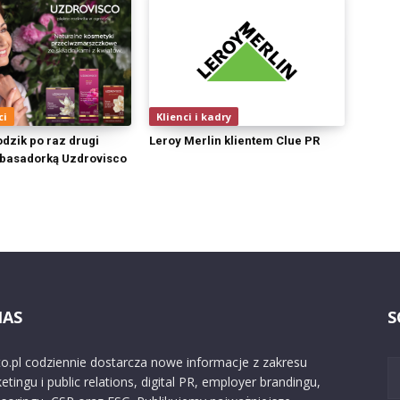
ci
Klienci i kadry
dzik po raz drugi
Leroy Merlin klientem Clue PR
basadorką Uzdrovisco
NAS
S
o.pl codziennie dostarcza nowe informacje z zakresu
etingu i public relations, digital PR, employer brandingu,