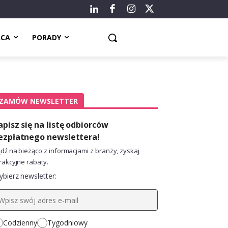
ACA
PORADY
ZAMÓW NEWSLETTER
apisz się na listę odbiorców
ezpłatnego newslettera!
dź na bieżąco z informacjami z branży, zyskaj
rakcyjne rabaty.
bierz newsletter:
Codzienny
Tygodniowy