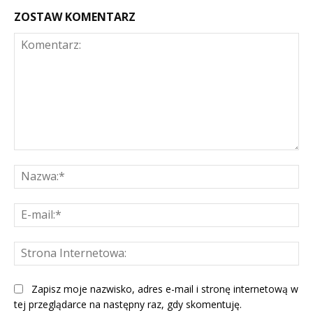
ZOSTAW KOMENTARZ
Komentarz:
Na
E-
mai
St
Int
Zapisz moje nazwisko, adres e-mail i stronę internetową w
tej przeglądarce na następny raz, gdy skomentuję.