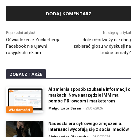
Alternative:
Poprzedni artykuł
Następny artykuł
Oświadczenie Zuckerberga.
Idole młodzieży nie chcą
Facebook nie ujawni
zabierać głosu w dyskusji na
rosyjskich reklam
trudne tematy?
ZOBACZ TAKŻE
AI zmienia sposób szukania informacji o
markach. Nowe narzędzie IMM ma
pomóc PR-owcom i marketerom
Małgorzata Baran
-
29/07/2026
Wiadomości
Nadeszła era cyfrowego zmęczenia.
Internauci wycofują się z social mediów
Aleksandra Oleszycka
-
23/07/2026