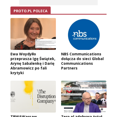
PROTO.PL POLECA
Ewa Woydyłło
NBS Communications
przeprasza Igę Świątek,
dołącza do sieci Global
Arynę Sabalenkę i Darię
Communications
Abramowicz po fali
Partners
krytyki
TBWAWarsaw
Zero.pl zdobywa tytuł