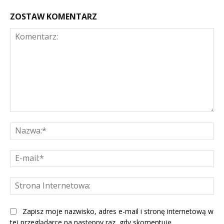
ZOSTAW KOMENTARZ
Komentarz:
Na
E-
mai
St
Int
Zapisz moje nazwisko, adres e-mail i stronę internetową w
tej przeglądarce na następny raz, gdy skomentuję.