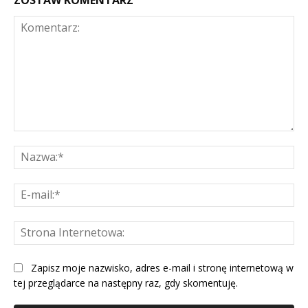
Komentarz:
Na
E-
mai
St
Int
Zapisz moje nazwisko, adres e-mail i stronę internetową w
tej przeglądarce na następny raz, gdy skomentuję.