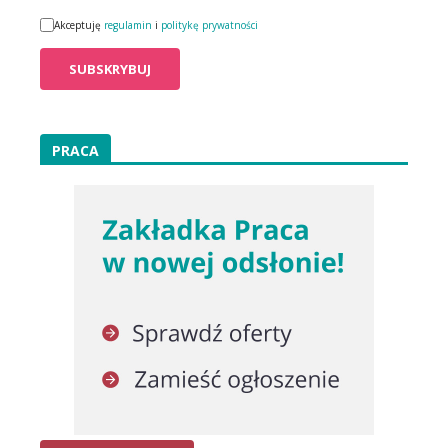
Akceptuję
regulamin
i
politykę prywatności
PRACA