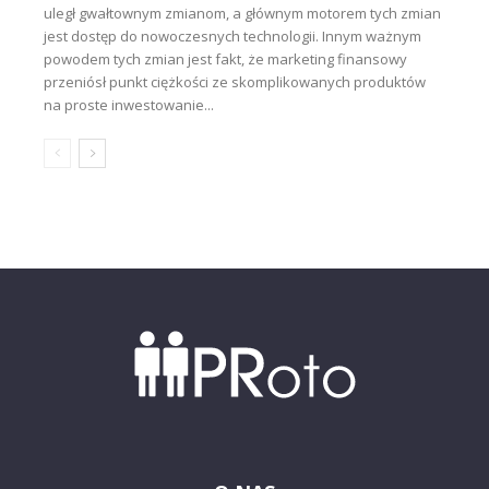
uległ gwałtownym zmianom, a głównym motorem tych zmian
jest dostęp do nowoczesnych technologii. Innym ważnym
powodem tych zmian jest fakt, że marketing finansowy
przeniósł punkt ciężkości ze skomplikowanych produktów
na proste inwestowanie...