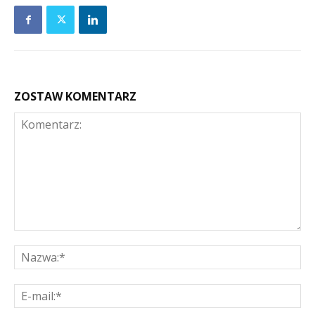
ZOSTAW KOMENTARZ
Komentarz:
Na
E-
mai