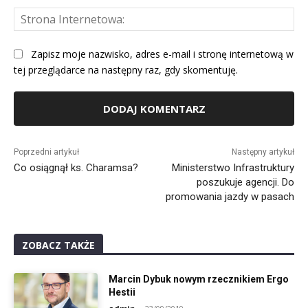
St
Int
Zapisz moje nazwisko, adres e-mail i stronę internetową w
tej przeglądarce na następny raz, gdy skomentuję.
Alternative:
Poprzedni artykuł
Następny artykuł
Co osiągnął ks. Charamsa?
Ministerstwo Infrastruktury
poszukuje agencji. Do
promowania jazdy w pasach
ZOBACZ TAKŻE
Marcin Dybuk nowym rzecznikiem Ergo
Hestii