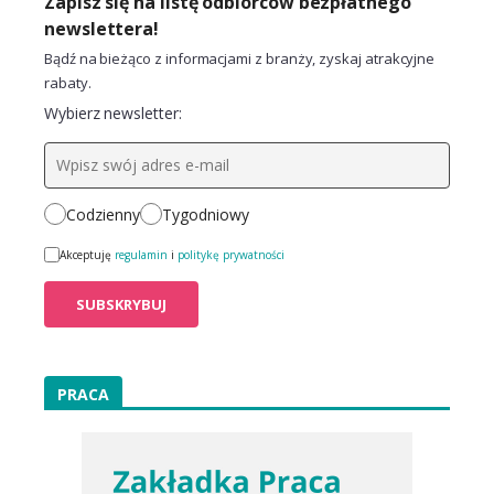
Zapisz się na listę odbiorców bezpłatnego
newslettera!
Bądź na bieżąco z informacjami z branży, zyskaj atrakcyjne
rabaty.
Wybierz newsletter:
Codzienny
Tygodniowy
Akceptuję
regulamin
i
politykę prywatności
PRACA