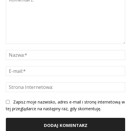
Komentarz:
Na
E-
mai
St
Int
Zapisz moje nazwisko, adres e-mail i stronę internetową w
tej przeglądarce na następny raz, gdy skomentuję.