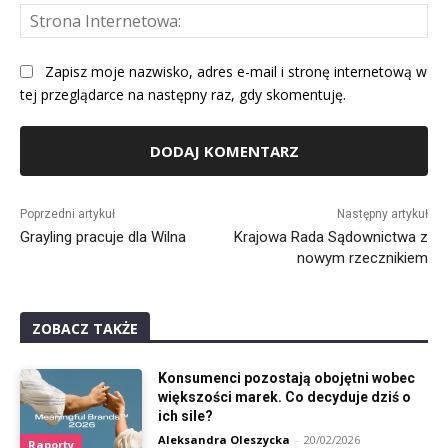
St
Int
Zapisz moje nazwisko, adres e-mail i stronę internetową w
tej przeglądarce na następny raz, gdy skomentuję.
Alternative:
Poprzedni artykuł
Następny artykuł
Grayling pracuje dla Wilna
Krajowa Rada Sądownictwa z
nowym rzecznikiem
ZOBACZ TAKŻE
Konsumenci pozostają obojętni wobec
większości marek. Co decyduje dziś o
ich sile?
Aleksandra Oleszycka
-
20/02/2026
Raporty