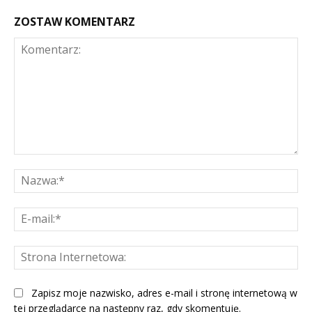
ZOSTAW KOMENTARZ
Komentarz:
Na
E-
mai
St
Int
Zapisz moje nazwisko, adres e-mail i stronę internetową w
tej przeglądarce na następny raz, gdy skomentuję.