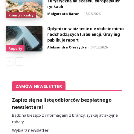
Turystyczną na sześciu europejskich
rynkach
Małgorzata Baran
-
15/05/2026
Klienci i kadry
Optymizm w biznesie nie słabnie mimo
nadchodzących turbulencji. Grayling
publikuje raport
Aleksandra Oleszycka
-
04/03/2026
Raporty
ZAMÓW NEWSLETTER
Zapisz się na listę odbiorców bezpłatnego
newslettera!
Bądź na bieżąco z informacjami z branży, zyskaj atrakcyjne
rabaty.
Wybierz newsletter: