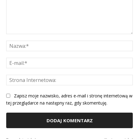
Komentarz:
Na
E-
mai
St
Int
Zapisz moje nazwisko, adres e-mail i stronę internetową w
tej przeglądarce na następny raz, gdy skomentuję.
Alternative: