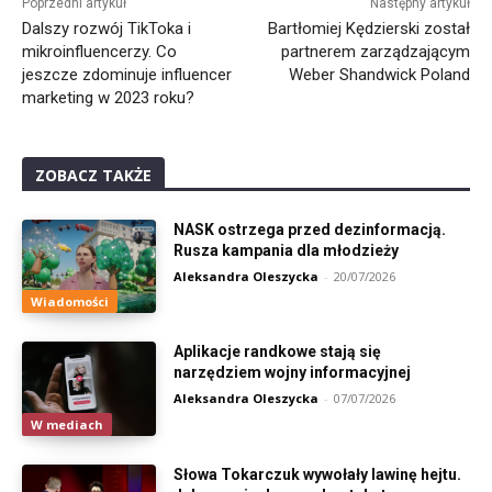
Poprzedni artykuł
Następny artykuł
Dalszy rozwój TikToka i
Bartłomiej Kędzierski został
mikroinfluencerzy. Co
partnerem zarządzającym
jeszcze zdominuje influencer
Weber Shandwick Poland
marketing w 2023 roku?
ZOBACZ TAKŻE
NASK ostrzega przed dezinformacją.
Rusza kampania dla młodzieży
Aleksandra Oleszycka
-
20/07/2026
Wiadomości
Aplikacje randkowe stają się
narzędziem wojny informacyjnej
Aleksandra Oleszycka
-
07/07/2026
W mediach
Słowa Tokarczuk wywołały lawinę hejtu.