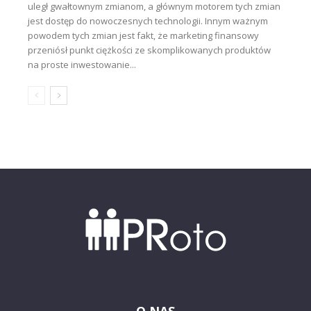
uległ gwałtownym zmianom, a głównym motorem tych zmian
jest dostęp do nowoczesnych technologii. Innym ważnym
powodem tych zmian jest fakt, że marketing finansowy
przeniósł punkt ciężkości ze skomplikowanych produktów
na proste inwestowanie...