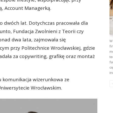
ką, Account Managerką.
ko dwóch lat. Dotychczas pracowała dla
unto, Fundacja Zwolnieni z Teorii czy
nad dwa lata, zajmowała się
W 
fi
ym przy Politechnice Wrocławskiej, gdzie
mo
dała za copywriting, grafikę oraz montaż
te
fa
ci
in
ku komunikacja wizerunkowa ze
 Uniwersytecie Wrocławskim.