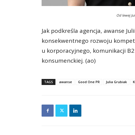
Od lewej Jul
Jak podkreśla agencja, awanse Jul
konsekwentnego rozwoju kompeten
u korporacyjnego, komunikacji B2B
konsumenckiej. (ao)
TAGS
awanse
Good One PR
Julia Grubiak
K