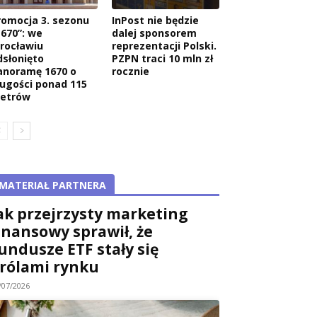
romocja 3. sezonu
InPost nie będzie
1670”: we
dalej sponsorem
rocławiu
reprezentacji Polski.
dsłonięto
PZPN traci 10 mln zł
anoramę 1670 o
rocznie
ługości ponad 115
etrów
MATERIAŁ PARTNERA
ak przejrzysty marketing
inansowy sprawił, że
undusze ETF stały się
rólami rynku
/07/2026