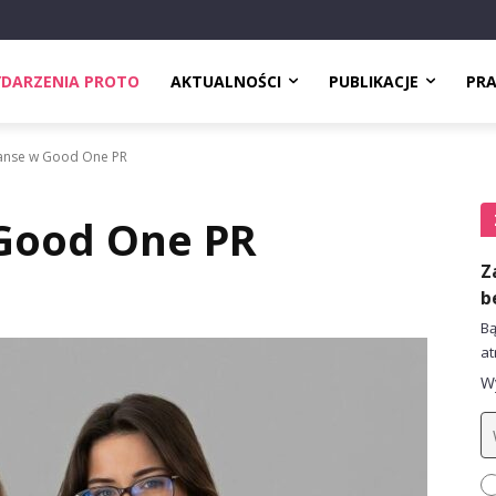
DARZENIA PROTO
AKTUALNOŚCI
PUBLIKACJE
PR
nse w Good One PR
Good One PR
Z
b
Bą
at
Wy