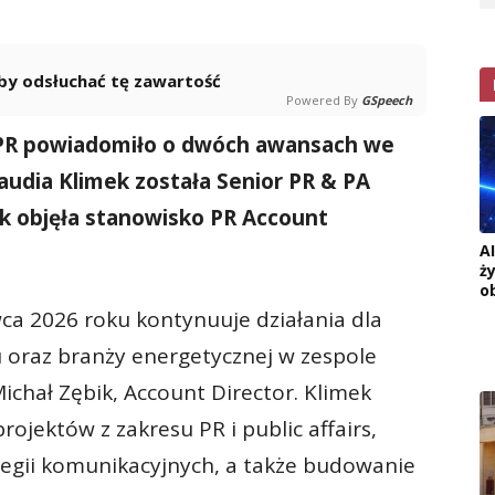
 aby odsłuchać tę zawartość
Powered By
GSpeech
PR powiadomiło o dwóch awansach we
audia Klimek została Senior PR & PA
ak objęła stanowisko PR Account
A
ż
o
ca 2026 roku kontynuuje działania dla
u oraz branży energetycznej w zespole
ichał Zębik, Account Director. Klimek
ojektów z zakresu PR i public affairs,
ategii komunikacyjnych, a także budowanie