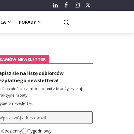
ACA
PORADY
ZAMÓW NEWSLETTER
apisz się na listę odbiorców
ezpłatnego newslettera!
dź na bieżąco z informacjami z branży, zyskaj
rakcyjne rabaty.
bierz newsletter:
Codzienny
Tygodniowy