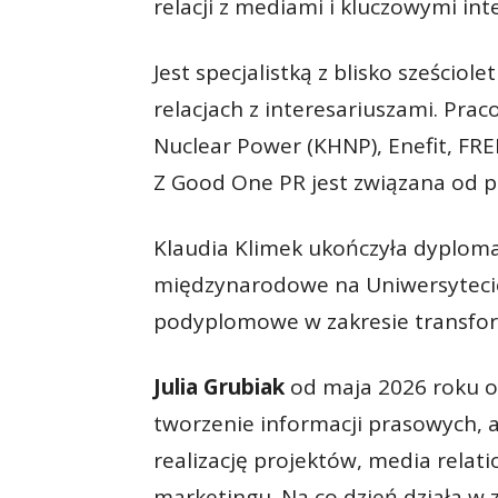
relacji z mediami i kluczowymi int
Jest specjalistką z blisko sześci
relacjach z interesariuszami. Pra
Nuclear Power (KHNP), Enefit, FR
Z Good One PR jest związana od 
Klaudia Klimek ukończyła dyploma
międzynarodowe na Uniwersytecie
podyplomowe w zakresie transform
Julia Grubiak
od maja 2026 roku o
tworzenie informacji prasowych, 
realizację projektów, media relati
marketingu. Na co dzień działa w z