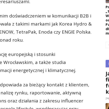
eresariuszami.
P
„
oletnim doświadczeniem w komunikacji B2B i
W
o
cowała z takimi markami jak Korea Hydro &
P
d
EENOW, TetraPak, Enoda czy ENGIE Polska.
m
ponad roku.
cję europejską i stosunki
 Wrocławskim, a także studia
acji energetycznej i klimatycznej.
J
f
dpowiada za bieżący kontakt z klientem,
f
k
analizę rynku, raportowanie, aktywną
24
ons oraz działania z zakresu influencer
espole lifestyle, współpracując przy