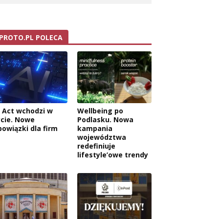
PROTO.PL POLECA
I Act wchodzi w
Wellbeing po
ycie. Nowe
Podlasku. Nowa
bowiązki dla firm
kampania
województwa
redefiniuje
lifestyle’owe trendy