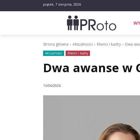
piątek, 7 sierpnia, 2026
WY
Strona główna
Aktualności
Klienci i kadry
Dwa awa
Aktualności
Klienci i kadry
Dwa awanse w 
15/06/2026