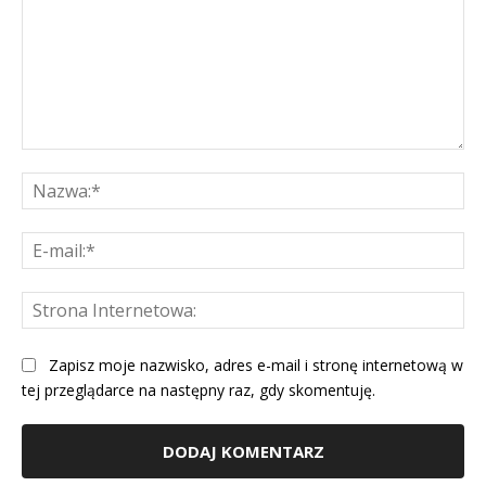
Komentarz:
Na
E-
mai
St
Int
Zapisz moje nazwisko, adres e-mail i stronę internetową w
tej przeglądarce na następny raz, gdy skomentuję.