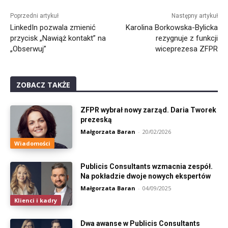
Alternative:
Poprzedni artykuł
Następny artykuł
LinkedIn pozwala zmienić
Karolina Borkowska-Bylicka
przycisk „Nawiąż kontakt” na
rezygnuje z funkcji
„Obserwuj”
wiceprezesa ZFPR
ZOBACZ TAKŻE
ZFPR wybrał nowy zarząd. Daria Tworek
prezeską
Małgorzata Baran
-
20/02/2026
Wiadomości
Publicis Consultants wzmacnia zespół.
Na pokładzie dwoje nowych ekspertów
Małgorzata Baran
-
04/09/2025
Klienci i kadry
Dwa awanse w Publicis Consultants