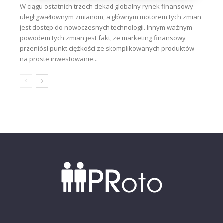
W ciągu ostatnich trzech dekad globalny rynek finansowy
uległ gwałtownym zmianom, a głównym motorem tych zmian
jest dostęp do nowoczesnych technologii. Innym ważnym
powodem tych zmian jest fakt, że marketing finansowy
przeniósł punkt ciężkości ze skomplikowanych produktów
na proste inwestowanie...