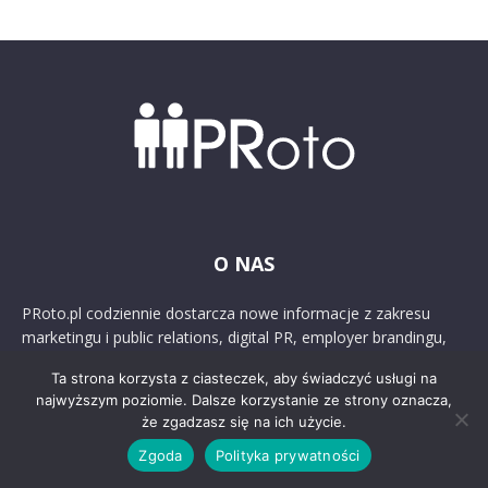
O NAS
PRoto.pl codziennie dostarcza nowe informacje z zakresu
marketingu i public relations, digital PR, employer brandingu,
sponsoringu, CSR oraz ESG. Publikujemy najważniejsze
Ta strona korzysta z ciasteczek, aby świadczyć usługi na
wiadomości, przekrojowe artykuły, przykłady najciekawszych
najwyższym poziomie. Dalsze korzystanie ze strony oznacza,
kampanii, wywiady oraz badania, wspierając rozwój branży
że zgadzasz się na ich użycie.
komunikacji marketingowej od 2004 roku.
Zgoda
Polityka prywatności
REKLAMA