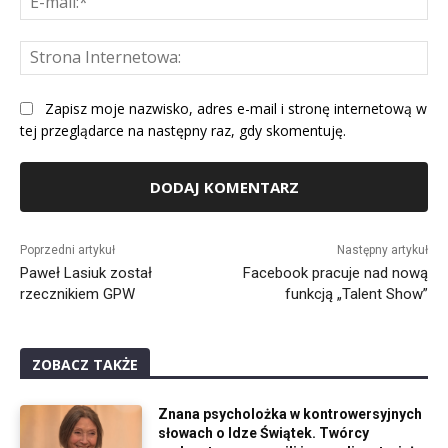
mai
St
Int
Zapisz moje nazwisko, adres e-mail i stronę internetową w
tej przeglądarce na następny raz, gdy skomentuję.
Alternative:
Poprzedni artykuł
Następny artykuł
Paweł Lasiuk został
Facebook pracuje nad nową
rzecznikiem GPW
funkcją „Talent Show”
ZOBACZ TAKŻE
Znana psycholożka w kontrowersyjnych
słowach o Idze Świątek. Twórcy