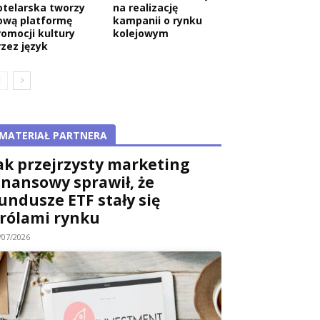
otelarska tworzy
na realizację
ową platformę
kampanii o rynku
romocji kultury
kolejowym
rzez język
MATERIAŁ PARTNERA
ak przejrzysty marketing
inansowy sprawił, że
undusze ETF stały się
rólami rynku
/07/2026