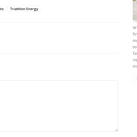
ts
Triathlon Energy
W 
fi
mo
te
fa
ci
in