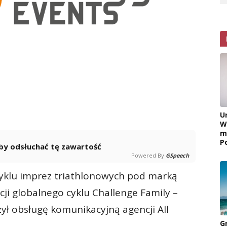
U
W
m
P
 aby odsłuchać tę zawartość
Powered By
GSpeech
 cyklu imprez triathlonowych pod marką
cji globalnego cyklu Challenge Family –
ł obsługę komunikacyjną agencji All
G