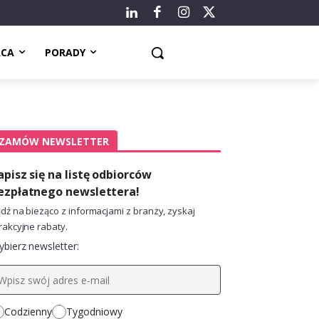
ACA
PORADY
ZAMÓW NEWSLETTER
apisz się na listę odbiorców
ezpłatnego newslettera!
dź na bieżąco z informacjami z branży, zyskaj
rakcyjne rabaty.
bierz newsletter:
Codzienny
Tygodniowy