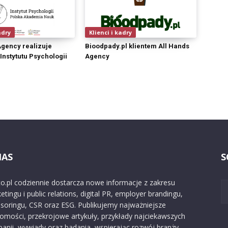
adry
Klienci i kadry
Agency realizuje
Bioodpady.pl klientem All Hands
 Instytutu Psychologii
Agency
NAS
S
o.pl codziennie dostarcza nowe informacje z zakresu
etingu i public relations, digital PR, employer brandingu,
soringu, CSR oraz ESG. Publikujemy najważniejsze
omości, przekrojowe artykuły, przykłady najciekawszych
anii, wywiady oraz badania, wspierając rozwój branży