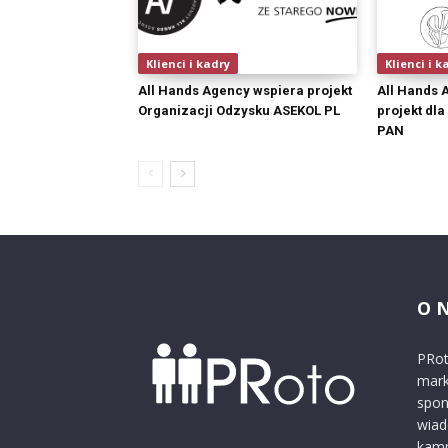
Klienci i kadry
Klienci i k
All Hands Agency wspiera projekt
All Hands 
Organizacji Odzysku ASEKOL PL
projekt dla
PAN
O 
PRot
mark
spon
wiad
kamp