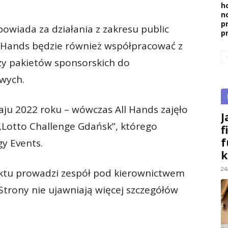
h
n
p
wiada za działania z zakresu public
p
ll Hands będzie również współpracować z
ży pakietów sponsorskich do
wych.
aju 2022 roku – wówczas All Hands zajęło
J
Lotto Challenge Gdańsk”, którego
f
f
y Events.
k
24
aktu prowadzi zespół pod kierownictwem
Strony nie ujawniają więcej szczegółów