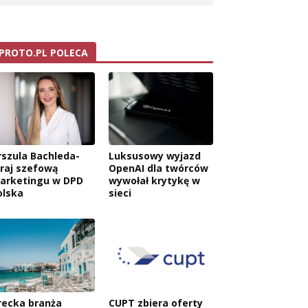
PROTO.PL POLECA
rszula Bachleda-
Luksusowy wyjazd
raj szefową
OpenAI dla twórców
arketingu w DPD
wywołał krytykę w
olska
sieci
recka branża
CUPT zbiera oferty