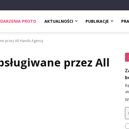
DARZENIA PROTO
AKTUALNOŚCI
PUBLIKACJE
PR
ne przez All Hands Agency
bsługiwane przez All
Z
b
Bą
at
Wy