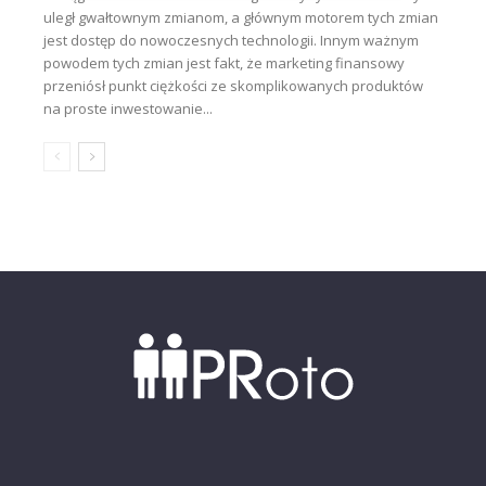
uległ gwałtownym zmianom, a głównym motorem tych zmian
jest dostęp do nowoczesnych technologii. Innym ważnym
powodem tych zmian jest fakt, że marketing finansowy
przeniósł punkt ciężkości ze skomplikowanych produktów
na proste inwestowanie...