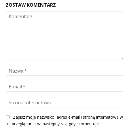
ZOSTAW KOMENTARZ
Komentarz:
Na
E-
mai
St
Int
Zapisz moje nazwisko, adres e-mail i stronę internetową w
tej przeglądarce na następny raz, gdy skomentuję.