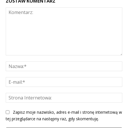
ZOSTAW KOMENTARZ
Komentarz:
Na
E-
mai
St
Int
Zapisz moje nazwisko, adres e-mail i stronę internetową w
tej przeglądarce na następny raz, gdy skomentuję.