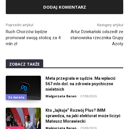
Alternative:
Poprzedni artykuł
Następny artykuł
Ruch Chorzów będzie
Artur Dziekański odszedł ze
promował swoją stolicę za 4
stanowiska rzecznika Grupy
mln zł
Azoty
ZOBACZ TAKŻE
Meta przegrała w sądzie. Ma wpłacić
567 mln dol. na zdrowie psychiczne
nieletnich
Małgorzata Baran
-
07/08/2026
Ze świata
Kto „lajkuje” Rozwój Plus? IMM
sprawdza, na jaki elektorat może liczyć
Mateusz Morawiecki
Małgorzata Baran
-
05/08/2026