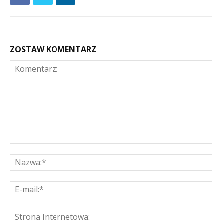
ZOSTAW KOMENTARZ
Komentarz:
Na
E-
mai
St