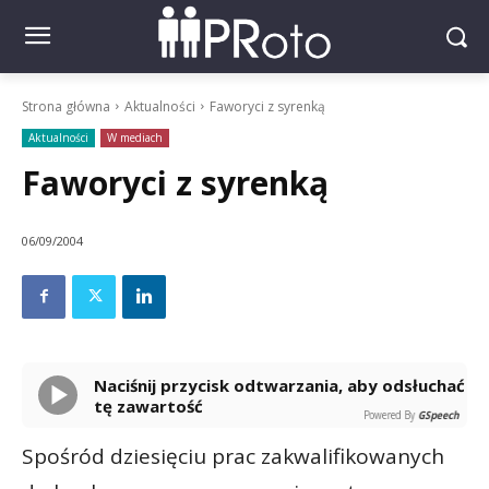
Strona główna
Aktualności
Faworyci z syrenką
Aktualności
W mediach
Faworyci z syrenką
06/09/2004
Naciśnij przycisk odtwarzania, aby odsłuchać
tę zawartość
Powered By
GSpeech
Spośród dziesięciu prac zakwalifikowanych