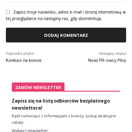
Int
Zapisz moje nazwisko, adres e-mail i stronę internetową w
tej przeglądarce na następny raz, gdy skomentuję.
Alternative:
Poprzedni artykuł
Następny artykuł
Konkurs na koncie
Nowi PR-owcy Plivy
ZAMÓW NEWSLETTER
Zapisz się na listę odbiorców bezpłatnego
newslettera!
Bądź na bieżąco z informacjami z branży, zyskaj atrakcyjne
rabaty.
Wybierz newsletter: