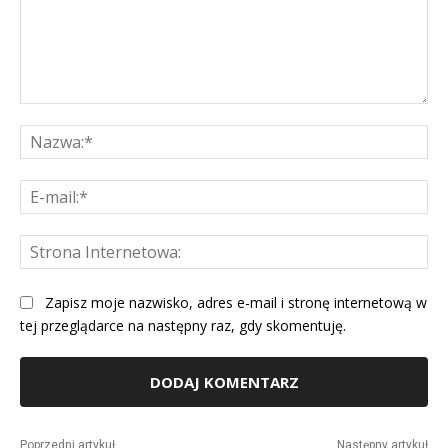
Komentarz:
Na
E-
mai
St
Int
Zapisz moje nazwisko, adres e-mail i stronę internetową w
tej przeglądarce na następny raz, gdy skomentuję.
Alternative:
Poprzedni artykuł
Następny artykuł