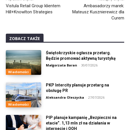
Vistula Retail Group klientem
Ambasadorzy marek:
Hill+Knowlton Strategies
Mateusz Kusznierewicz dla
Curem
ZOBACZ TAKŻE
Świętokrzyskie ogłasza przetarg.
Będzie promować aktywną turystykę
Małgorzata Baran
-
30/07/2026
Wiadomości
PKP Intercity planuje przetarg na
obsługę PR
Aleksandra Oleszycka
-
27/07/2026
Wiadomości
PIP planuje kampanię „Bezpieczni na
etacie”. 1,13 mln zł na działania w
internecie i OOH