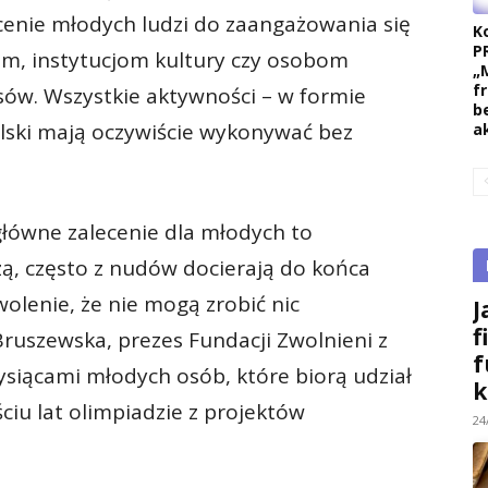
ęcenie młodych ludzi do zaangażowania się
K
P
m, instytucjom kultury czy osobom
„
f
sów. Wszystkie aktywności – w formie
b
olski mają oczywiście wykonywać bez
a
łówne zalecenie dla młodych to
ą, często z nudów docierają do końca
wolenie, że nie mogą zrobić nic
J
f
uszewska, prezes Fundacji Zwolnieni z
f
tysiącami młodych osób, które biorą udział
k
ciu lat olimpiadzie z projektów
24