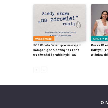
Wiadomości
Aktualnoś
SOS Wioski Dziecięce ruszają z
Rusza IV ed
kampanią społeczną na rzecz
Odkryć”. 
trzeźwości i profilaktyki FAS
Wiśniewski
O 