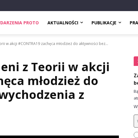
DARZENIA PROTO
AKTUALNOŚCI
PUBLIKACJE
PR
orii w akcji #CONTRA19 zachęca młodzież do aktywności bez...
ni z Teorii w akcji
Z
ęca młodzież do
b
 wychodzenia z
Bą
at
Wy