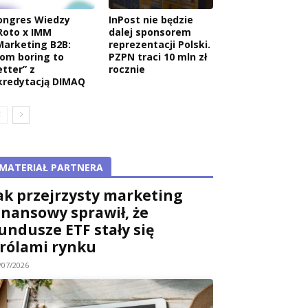
ongres Wiedzy
InPost nie będzie
Roto x IMM
dalej sponsorem
Marketing B2B:
reprezentacji Polski.
rom boring to
PZPN traci 10 mln zł
etter” z
rocznie
kredytacją DIMAQ
MATERIAŁ PARTNERA
ak przejrzysty marketing
inansowy sprawił, że
undusze ETF stały się
rólami rynku
/07/2026