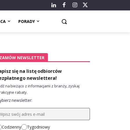
ACA
PORADY
ZAMÓW NEWSLETTER
apisz się na listę odbiorców
ezpłatnego newslettera!
dź na bieżąco z informacjami z branży, zyskaj
rakcyjne rabaty.
bierz newsletter:
Codzienny
Tygodniowy