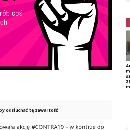
A
m
s
2
m
 aby odsłuchać tę zawartość
Powered By
GSpeech
icjowała akcję #CONTRA19 – w kontrze do