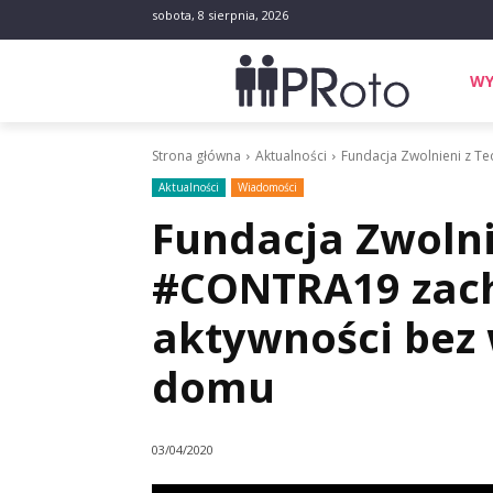
sobota, 8 sierpnia, 2026
WY
Strona główna
Aktualności
Fundacja Zwolnieni z Te
Aktualności
Wiadomości
Fundacja Zwolnie
#CONTRA19 zach
aktywności bez
domu
03/04/2020