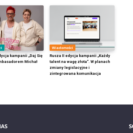
ci
Wiadomości
ycja kampanii „Daj Się
Rusza II edycja kampanii „Każdy
Ambasadorem Michał
talent na wagę złota”. W planach
zmiany legislacyjne i
zintegrowana komunikacja
NAS
S