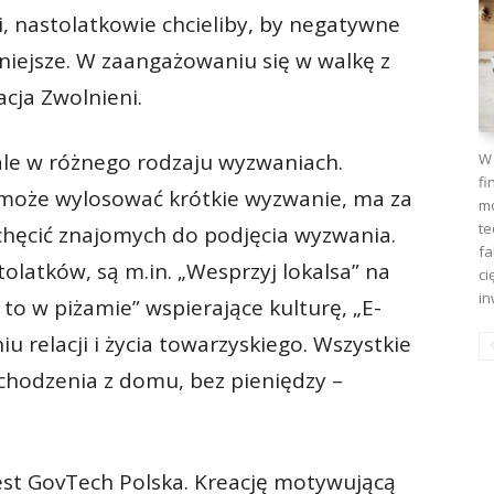
i, nastolatkowie chcieliby, by negatywne
niejsze. W zaangażowaniu się w walkę z
cja Zwolnieni.
le w różnego rodzaju wyzwaniach.
W 
fi
 może wylosować krótkie wyzwanie, ma za
mo
te
achęcić znajomych do podjęcia wyzwania.
fa
olatków, są m.in. „Wesprzyj lokalsa” na
ci
in
 to w piżamie” wspierające kulturę, „E-
relacji i życia towarzyskiego. Wszystkie
hodzenia z domu, bez pieniędzy –
est GovTech Polska. Kreację motywującą