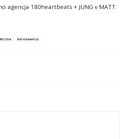
no agencja 180heartbeats + JUNG v MATT.
łeczna
koronawirus