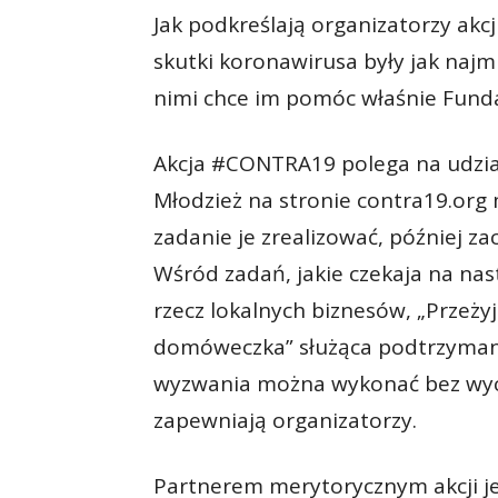
Jak podkreślają organizatorzy akcj
skutki koronawirusa były jak najm
nimi chce im pomóc właśnie Funda
Akcja #CONTRA19 polega na udzia
Młodzież na stronie contra19.org
zadanie je zrealizować, później z
Wśród zadań, jakie czekaja na nast
rzecz lokalnych biznesów, „Przeżyj
domóweczka” służąca podtrzymaniu 
wyzwania można wykonać bez wyc
zapewniają organizatorzy.
Partnerem merytorycznym akcji j