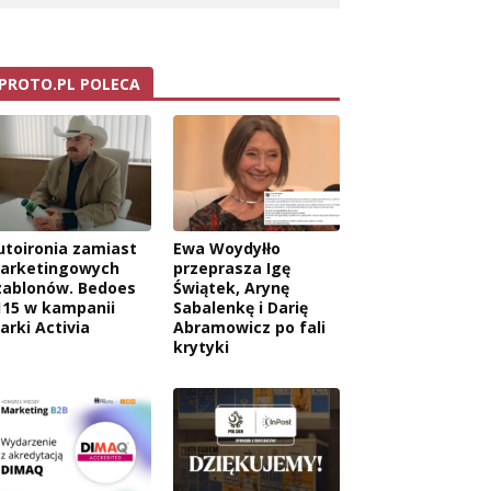
PROTO.PL POLECA
utoironia zamiast
Ewa Woydyłło
arketingowych
przeprasza Igę
zablonów. Bedoes
Świątek, Arynę
115 w kampanii
Sabalenkę i Darię
arki Activia
Abramowicz po fali
krytyki