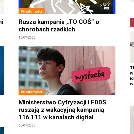
Wiadomości
ni
Rusza kampania „TO COŚ” o
chorobach rzadkich
16/07/2026
T
w
i
w
Wiadomości
Ministerstwo Cyfryzacji i FDDS
ruszają z wakacyjną kampanią
116 111 w kanałach digital
06/07/2026