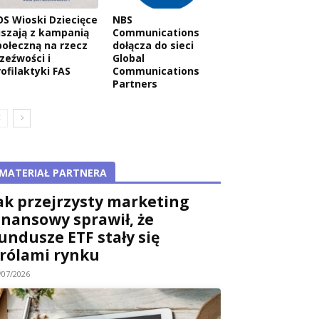
OS Wioski Dziecięce
NBS
uszają z kampanią
Communications
połeczną na rzecz
dołącza do sieci
rzeźwości i
Global
rofilaktyki FAS
Communications
Partners
MATERIAŁ PARTNERA
ak przejrzysty marketing
inansowy sprawił, że
undusze ETF stały się
rólami rynku
/07/2026