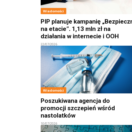
Wiadomości
PIP planuje kampanię „Bezpiecz
na etacie”. 1,13 mln zł na
działania w internecie i OOH
22/07/2026
Wiadomości
Poszukiwana agencja do
promocji szczepień wśród
nastolatków
10/07/2026