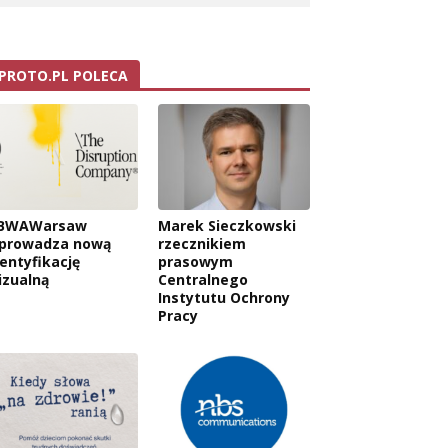
PROTO.PL POLECA
BWAWarsaw
Marek Sieczkowski
prowadza nową
rzecznikiem
dentyfikację
prasowym
izualną
Centralnego
Instytutu Ochrony
Pracy