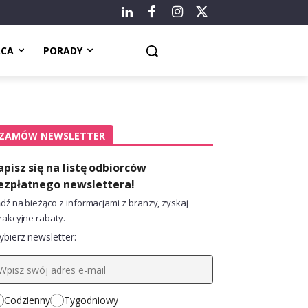
ACA
PORADY
ZAMÓW NEWSLETTER
apisz się na listę odbiorców
ezpłatnego newslettera!
dź na bieżąco z informacjami z branży, zyskaj
rakcyjne rabaty.
bierz newsletter:
Codzienny
Tygodniowy