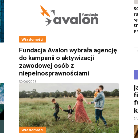
S
r
s
t
p
Wiadomości
Fundacja Avalon wybrała agencję
do kampanii o aktywizacji
zawodowej osób z
niepełnosprawnościami
30/06/2026
J
f
f
k
24
Wiadomości