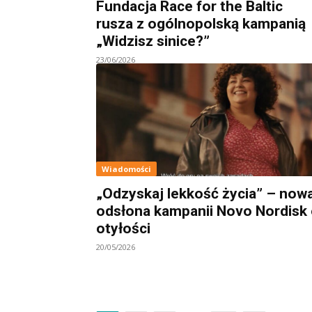
Fundacja Race for the Baltic
rusza z ogólnopolską kampanią
„Widzisz sinice?”
23/06/2026
Wiadomości
„Odzyskaj lekkość życia” – now
odsłona kampanii Novo Nordisk
otyłości
20/05/2026