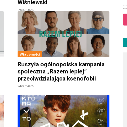
Wiśniewski
29/07/2026
Wiadomości
Ruszyła ogólnopolska kampania
społeczna „Razem lepiej”
przeciwdziałająca ksenofobii
24/07/2026