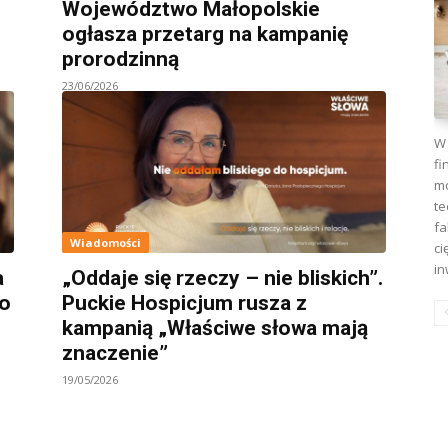
Województwo Małopolskie
ogłasza przetarg na kampanię
prorodzinną
23/06/2026
W 
fi
mo
te
fa
Wiadomości
ci
in
a
„Oddaje się rzeczy – nie bliskich”.
 o
Puckie Hospicjum rusza z
kampanią „Właściwe słowa mają
znaczenie”
19/05/2026