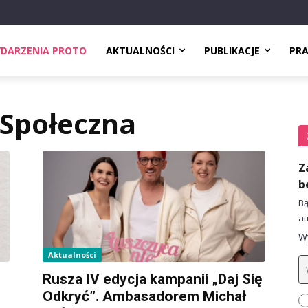
DARZENIA PROTO
AKTUALNOŚCI
PUBLIKACJE
PR
Społeczna
Z
b
Bą
at
Wy
Aktualności
Rusza IV edycja kampanii „Daj Się
Odkryć”. Ambasadorem Michał