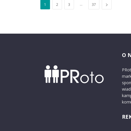
...
1
2
3
37
O 
PRot
mark
spon
wiad
kamp
komu
RE