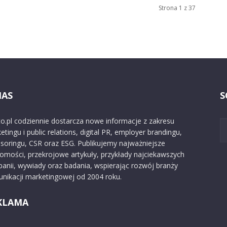
Strona 1 z 37
NAS
S
o.pl codziennie dostarcza nowe informacje z zakresu
etingu i public relations, digital PR, employer brandingu,
soringu, CSR oraz ESG. Publikujemy najważniejsze
omości, przekrojowe artykuły, przykłady najciekawszych
anii, wywiady oraz badania, wspierając rozwój branży
nikacji marketingowej od 2004 roku.
KLAMA