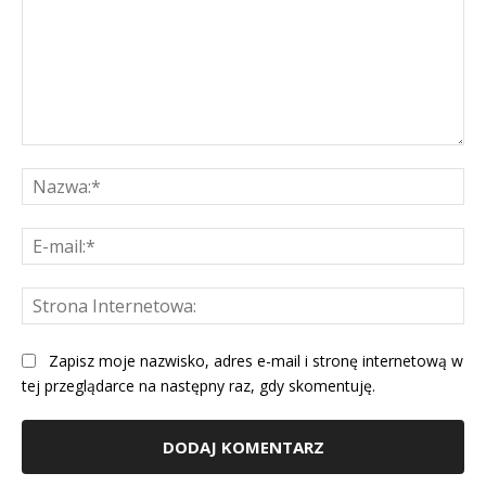
Komentarz:
Na
E-
mai
St
Int
Zapisz moje nazwisko, adres e-mail i stronę internetową w
tej przeglądarce na następny raz, gdy skomentuję.
Alternative: