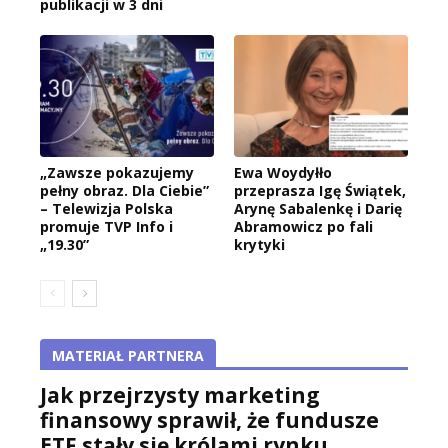
publikacji w 3 dni
„Zawsze pokazujemy
Ewa Woydyłło
pełny obraz. Dla Ciebie”
przeprasza Igę Świątek,
– Telewizja Polska
Arynę Sabalenkę i Darię
promuje TVP Info i
Abramowicz po fali
„19.30”
krytyki
MATERIAŁ PARTNERA
Jak przejrzysty marketing
finansowy sprawił, że fundusze
ETF stały się królami rynku