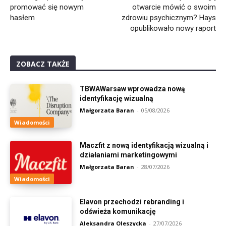
promować się nowym
otwarcie mówić o swoim
hasłem
zdrowiu psychicznym? Hays
opublikowało nowy raport
ZOBACZ TAKŻE
TBWAWarsaw wprowadza nową
identyfikację wizualną
Małgorzata Baran
-
05/08/2026
Wiadomości
Maczfit z nową identyfikacją wizualną i
działaniami marketingowymi
Małgorzata Baran
-
28/07/2026
Wiadomości
Elavon przechodzi rebranding i
odświeża komunikację
Aleksandra Oleszycka
-
27/07/2026