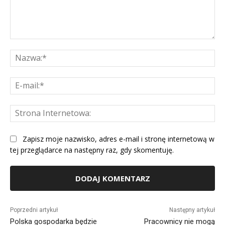
Komentarz:
Na
E-
mai
St
Int
Zapisz moje nazwisko, adres e-mail i stronę internetową w
tej przeglądarce na następny raz, gdy skomentuję.
Alternative:
Poprzedni artykuł
Następny artykuł
Polska gospodarka będzie
Pracownicy nie mogą